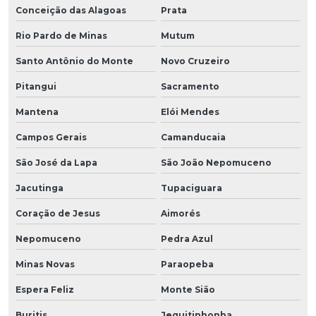
Conceição das Alagoas
Prata
Rio Pardo de Minas
Mutum
Santo Antônio do Monte
Novo Cruzeiro
Pitangui
Sacramento
Mantena
Elói Mendes
Campos Gerais
Camanducaia
São José da Lapa
São João Nepomuceno
Jacutinga
Tupaciguara
Coração de Jesus
Aimorés
Nepomuceno
Pedra Azul
Minas Novas
Paraopeba
Espera Feliz
Monte Sião
Buritis
Jequitinhonha