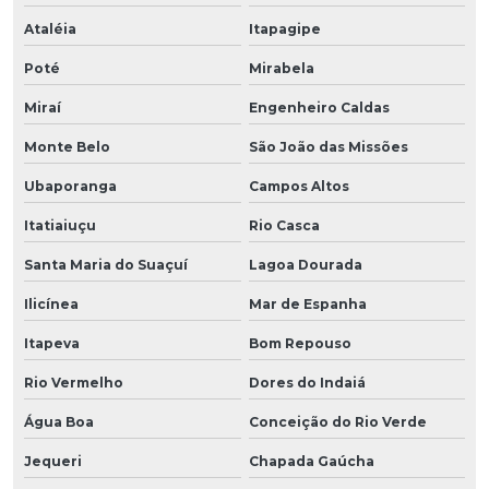
Ataléia
Itapagipe
Poté
Mirabela
Miraí
Engenheiro Caldas
Monte Belo
São João das Missões
Ubaporanga
Campos Altos
Itatiaiuçu
Rio Casca
Santa Maria do Suaçuí
Lagoa Dourada
Ilicínea
Mar de Espanha
Itapeva
Bom Repouso
Rio Vermelho
Dores do Indaiá
Água Boa
Conceição do Rio Verde
Jequeri
Chapada Gaúcha