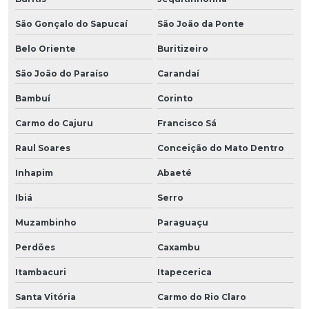
São Gonçalo do Sapucaí
São João da Ponte
Belo Oriente
Buritizeiro
São João do Paraíso
Carandaí
Bambuí
Corinto
Carmo do Cajuru
Francisco Sá
Raul Soares
Conceição do Mato Dentro
Inhapim
Abaeté
Ibiá
Serro
Muzambinho
Paraguaçu
Perdões
Caxambu
Itambacuri
Itapecerica
Santa Vitória
Carmo do Rio Claro