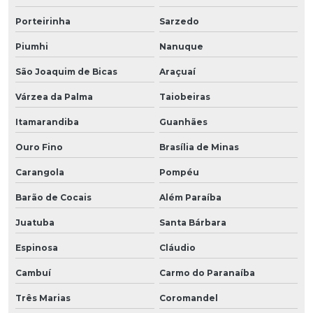
Porteirinha
Sarzedo
Piumhi
Nanuque
São Joaquim de Bicas
Araçuaí
Várzea da Palma
Taiobeiras
Itamarandiba
Guanhães
Ouro Fino
Brasília de Minas
Carangola
Pompéu
Barão de Cocais
Além Paraíba
Juatuba
Santa Bárbara
Espinosa
Cláudio
Cambuí
Carmo do Paranaíba
Três Marias
Coromandel