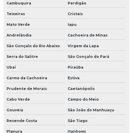
Cambuquira
Perdigão
Teixeiras
Cristais
Mato Verde
Iapu
Andrelândia
Cachoeira de Minas
São Gonçalo do Rio Abaixo
Virgem da Lapa
Serra do Salitre
São Gonçalo do Pará
Ubaí
Piraúba
Carmo da Cachoeira
Estiva
Prudente de Morais
Caetanópolis
Cabo Verde
Campo do Meio
Gouveia
São João do Manhuaçu
Resende Costa
São Tiago
Planura
Itanhomi