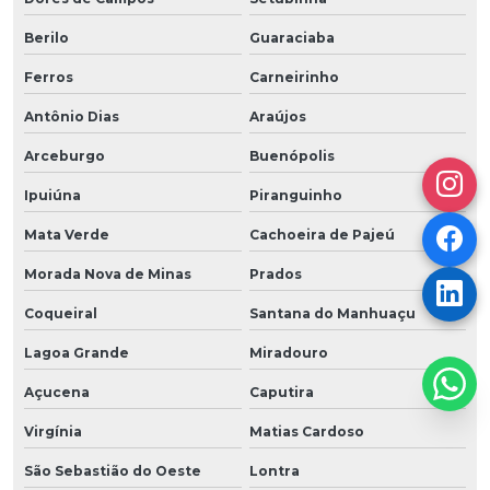
Berilo
Guaraciaba
Ferros
Carneirinho
Antônio Dias
Araújos
Arceburgo
Buenópolis
Ipuiúna
Piranguinho
Mata Verde
Cachoeira de Pajeú
Morada Nova de Minas
Prados
Coqueiral
Santana do Manhuaçu
Lagoa Grande
Miradouro
Açucena
Caputira
Virgínia
Matias Cardoso
São Sebastião do Oeste
Lontra