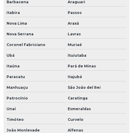
Barbacena
Araguari
Itabira
Passos
Nova Lima
Araxá
Nova Serrana
Lavras
Coronel Fabriciano
Muriaé
Ubá
Ituiutaba
Itaúna
Pará de Minas
Paracatu
Itajubá
Manhuaçu
São João del Rei
Patrocínio
Caratinga
Unaí
Esmeraldas
Timóteo
Curvelo
João Monlevade
Alfenas