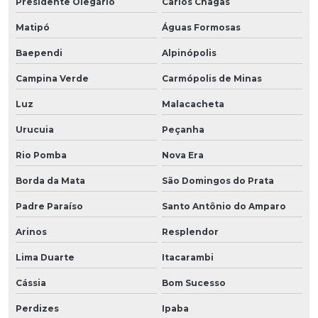
Presidente Olegário
Carlos Chagas
Matipó
Águas Formosas
Baependi
Alpinópolis
Campina Verde
Carmópolis de Minas
Luz
Malacacheta
Urucuia
Peçanha
Rio Pomba
Nova Era
Borda da Mata
São Domingos do Prata
Padre Paraíso
Santo Antônio do Amparo
Arinos
Resplendor
Lima Duarte
Itacarambi
Cássia
Bom Sucesso
Perdizes
Ipaba