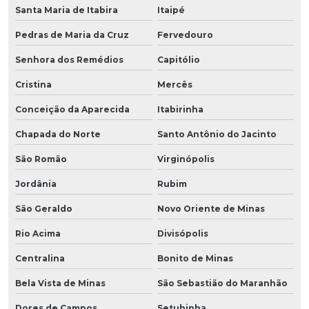
Santa Maria de Itabira
Itaipé
Pedras de Maria da Cruz
Fervedouro
Senhora dos Remédios
Capitólio
Cristina
Mercês
Conceição da Aparecida
Itabirinha
Chapada do Norte
Santo Antônio do Jacinto
São Romão
Virginópolis
Jordânia
Rubim
São Geraldo
Novo Oriente de Minas
Rio Acima
Divisópolis
Centralina
Bonito de Minas
Bela Vista de Minas
São Sebastião do Maranhão
Dores de Campos
Setubinha