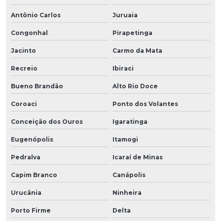
Antônio Carlos
Juruaia
Congonhal
Pirapetinga
Jacinto
Carmo da Mata
Recreio
Ibiraci
Bueno Brandão
Alto Rio Doce
Coroaci
Ponto dos Volantes
Conceição dos Ouros
Igaratinga
Eugenópolis
Itamogi
Pedralva
Icaraí de Minas
Capim Branco
Canápolis
Urucânia
Ninheira
Porto Firme
Delta