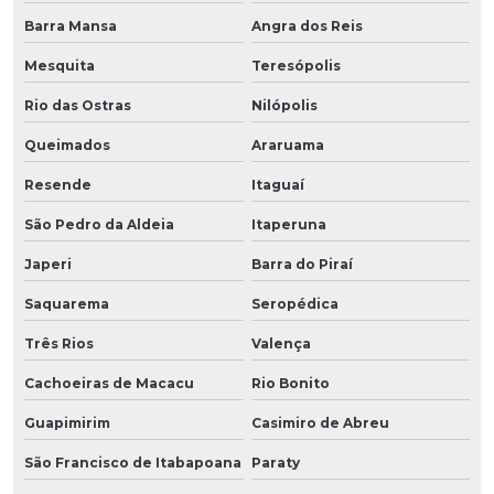
Barra Mansa
Angra dos Reis
Mesquita
Teresópolis
Rio das Ostras
Nilópolis
Queimados
Araruama
Resende
Itaguaí
São Pedro da Aldeia
Itaperuna
Japeri
Barra do Piraí
Saquarema
Seropédica
Três Rios
Valença
Cachoeiras de Macacu
Rio Bonito
Guapimirim
Casimiro de Abreu
São Francisco de Itabapoana
Paraty