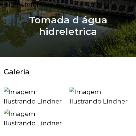
Home
Informações
Tomada d água hidreletrica
Tomada d água
hidreletrica
Galeria