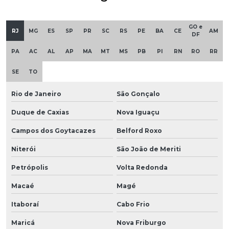
GO e
RJ
MG
ES
SP
PR
SC
RS
PE
BA
CE
AM
DF
PA
AC
AL
AP
MA
MT
MS
PB
PI
RN
RO
RR
SE
TO
Rio de Janeiro
São Gonçalo
Duque de Caxias
Nova Iguaçu
Campos dos Goytacazes
Belford Roxo
Niterói
São João de Meriti
Petrópolis
Volta Redonda
Macaé
Magé
Itaboraí
Cabo Frio
Maricá
Nova Friburgo