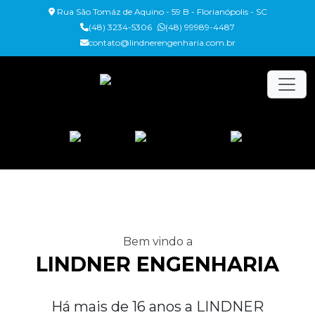
Rua São Tomáz de Aquino - 59 B - Florianópolis - SC
(48) 3234-5306
(48) 99989-4487
contato@lindnerengenharia.com.br
Bem vindo a
LINDNER ENGENHARIA
Há mais de 16 anos a LINDNER