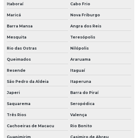
Itaboraí
Cabo Frio
Maricá
Nova Friburgo
Barra Mansa
Angra dos Reis
Mesquita
Teresópolis
Rio das Ostras
Nilópolis
Queimados
Araruama
Resende
Itaguaí
São Pedro da Aldeia
Itaperuna
Japeri
Barra do Piraí
Saquarema
Seropédica
Três Rios
Valença
Cachoeiras de Macacu
Rio Bonito
Guapimirim
Casimiro de Abreu