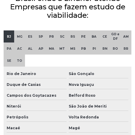
Empresas que fazem estudo de
viabilidade:
GO e
RJ
MG
ES
SP
PR
SC
RS
PE
BA
CE
AM
DF
PA
AC
AL
AP
MA
MT
MS
PB
PI
RN
RO
RR
SE
TO
Rio de Janeiro
São Gonçalo
Duque de Caxias
Nova Iguaçu
Campos dos Goytacazes
Belford Roxo
Niterói
São João de Meriti
Petrópolis
Volta Redonda
Macaé
Magé