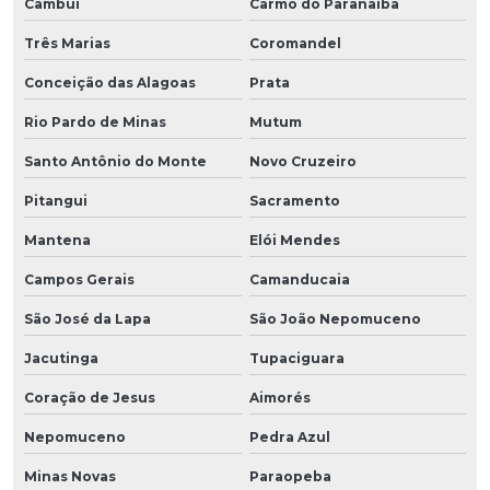
Cambuí
Carmo do Paranaíba
Três Marias
Coromandel
Conceição das Alagoas
Prata
Rio Pardo de Minas
Mutum
Santo Antônio do Monte
Novo Cruzeiro
Pitangui
Sacramento
Mantena
Elói Mendes
Campos Gerais
Camanducaia
São José da Lapa
São João Nepomuceno
Jacutinga
Tupaciguara
Coração de Jesus
Aimorés
Nepomuceno
Pedra Azul
Minas Novas
Paraopeba