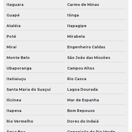
Itaguara
Carmo de Minas
Guapé
Itinga
Ataléia
Itapagipe
Poté
Mirabela
Miraí
Engenheiro Caldas
Monte Belo
São João das Missões
Ubaporanga
Campos Altos
Itatiaiuçu
Rio Casca
Santa Maria do Suaçuí
Lagoa Dourada
Ilicínea
Mar de Espanha
Itapeva
Bom Repouso
Rio Vermelho
Dores do Indaiá
Água Boa
Conceição do Rio Verde