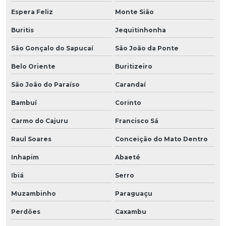
Espera Feliz
Monte Sião
Buritis
Jequitinhonha
São Gonçalo do Sapucaí
São João da Ponte
Belo Oriente
Buritizeiro
São João do Paraíso
Carandaí
Bambuí
Corinto
Carmo do Cajuru
Francisco Sá
Raul Soares
Conceição do Mato Dentro
Inhapim
Abaeté
Ibiá
Serro
Muzambinho
Paraguaçu
Perdões
Caxambu