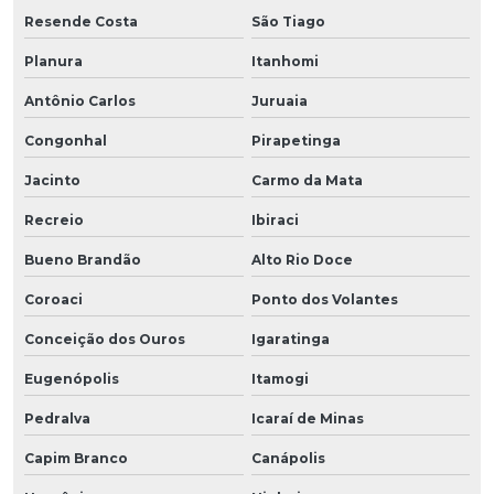
Resende Costa
São Tiago
Planura
Itanhomi
Antônio Carlos
Juruaia
Congonhal
Pirapetinga
Jacinto
Carmo da Mata
Recreio
Ibiraci
Bueno Brandão
Alto Rio Doce
Coroaci
Ponto dos Volantes
Conceição dos Ouros
Igaratinga
Eugenópolis
Itamogi
Pedralva
Icaraí de Minas
Capim Branco
Canápolis