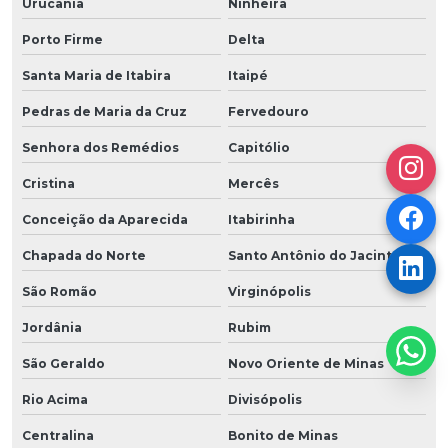
Urucânia
Ninheira
Porto Firme
Delta
Santa Maria de Itabira
Itaipé
Pedras de Maria da Cruz
Fervedouro
Senhora dos Remédios
Capitólio
Cristina
Mercês
Conceição da Aparecida
Itabirinha
Chapada do Norte
Santo Antônio do Jacinto
São Romão
Virginópolis
Jordânia
Rubim
São Geraldo
Novo Oriente de Minas
Rio Acima
Divisópolis
Centralina
Bonito de Minas