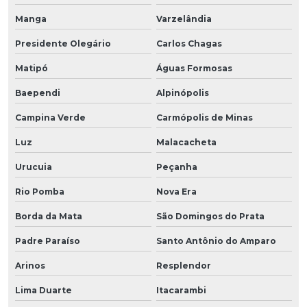
Manga
Varzelândia
Presidente Olegário
Carlos Chagas
Matipó
Águas Formosas
Baependi
Alpinópolis
Campina Verde
Carmópolis de Minas
Luz
Malacacheta
Urucuia
Peçanha
Rio Pomba
Nova Era
Borda da Mata
São Domingos do Prata
Padre Paraíso
Santo Antônio do Amparo
Arinos
Resplendor
Lima Duarte
Itacarambi