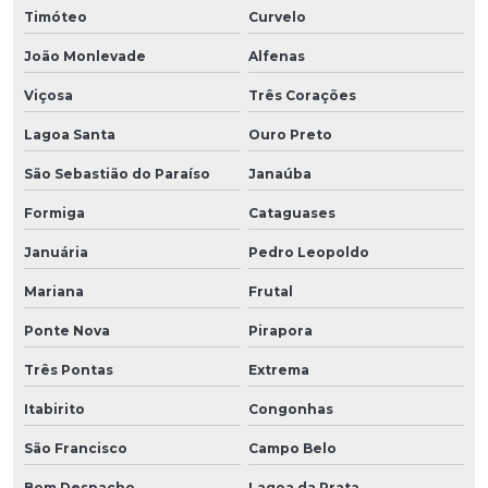
Timóteo
Curvelo
João Monlevade
Alfenas
Viçosa
Três Corações
Lagoa Santa
Ouro Preto
São Sebastião do Paraíso
Janaúba
Formiga
Cataguases
Januária
Pedro Leopoldo
Mariana
Frutal
Ponte Nova
Pirapora
Três Pontas
Extrema
Itabirito
Congonhas
São Francisco
Campo Belo
Bom Despacho
Lagoa da Prata