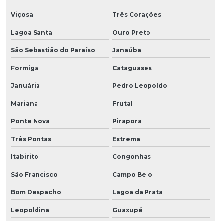
Viçosa
Três Corações
Lagoa Santa
Ouro Preto
São Sebastião do Paraíso
Janaúba
Formiga
Cataguases
Januária
Pedro Leopoldo
Mariana
Frutal
Ponte Nova
Pirapora
Três Pontas
Extrema
Itabirito
Congonhas
São Francisco
Campo Belo
Bom Despacho
Lagoa da Prata
Leopoldina
Guaxupé