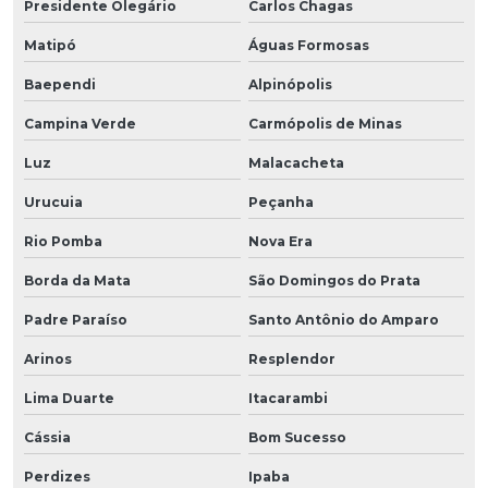
Presidente Olegário
Carlos Chagas
Matipó
Águas Formosas
Baependi
Alpinópolis
Campina Verde
Carmópolis de Minas
Luz
Malacacheta
Urucuia
Peçanha
Rio Pomba
Nova Era
Borda da Mata
São Domingos do Prata
Padre Paraíso
Santo Antônio do Amparo
Arinos
Resplendor
Lima Duarte
Itacarambi
Cássia
Bom Sucesso
Perdizes
Ipaba