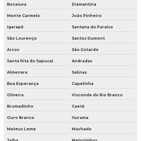
Bocaiuva
Diamantina
Monte Carmelo
João Pinheiro
Igarapé
Santana do Paraíso
São Lourenço
Santos Dumont
Arcos
São Gotardo
Santa Rita do Sapucaí
Andradas
Almenara
Salinas
Boa Esperança
Capelinha
Oliveira
Visconde do Rio Branco
Brumadinho
Caeté
Ouro Branco
Iturama
Mateus Leme
Machado
Jaíba
Matozinhos