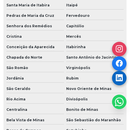
Santa Maria de Itabira
Itaipé
Pedras de Maria da Cruz
Fervedouro
Senhora dos Remédios
Capitólio
Cristina
Mercês
Conceição da Aparecida
Itabirinha
Chapada do Norte
Santo Antônio do Jacinto
São Romão
Virginópolis
Jordânia
Rubim
São Geraldo
Novo Oriente de Minas
Rio Acima
Divisópolis
Centralina
Bonito de Minas
Bela Vista de Minas
São Sebastião do Maranhão