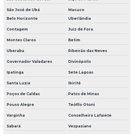
São José de Ubá
Macuco
Belo Horizonte
Uberlândia
Contagem
Juiz de Fora
Montes Claros
Betim
Uberaba
Ribeirão das Neves
Governador Valadares
Divinópolis
Ipatinga
Sete Lagoas
Santa Luzia
Ibirité
Poços de Caldas
Patos de Minas
Pouso Alegre
Teófilo Otoni
Varginha
Conselheiro Lafaiete
Sabará
Vespasiano