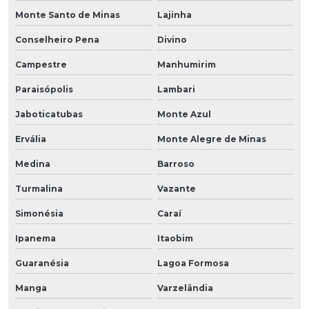
Monte Santo de Minas
Lajinha
Conselheiro Pena
Divino
Campestre
Manhumirim
Paraisópolis
Lambari
Jaboticatubas
Monte Azul
Ervália
Monte Alegre de Minas
Medina
Barroso
Turmalina
Vazante
Simonésia
Caraí
Ipanema
Itaobim
Guaranésia
Lagoa Formosa
Manga
Varzelândia