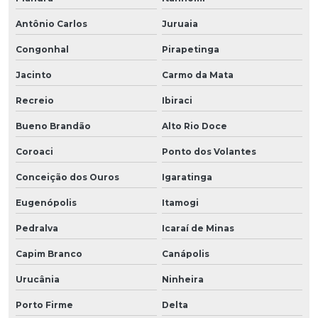
Antônio Carlos
Juruaia
Congonhal
Pirapetinga
Jacinto
Carmo da Mata
Recreio
Ibiraci
Bueno Brandão
Alto Rio Doce
Coroaci
Ponto dos Volantes
Conceição dos Ouros
Igaratinga
Eugenópolis
Itamogi
Pedralva
Icaraí de Minas
Capim Branco
Canápolis
Urucânia
Ninheira
Porto Firme
Delta