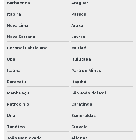
Barbacena
Araguari
Itabira
Passos
Nova Lima
Araxá
Nova Serrana
Lavras
Coronel Fabriciano
Muriaé
Ubá
Ituiutaba
Itaúna
Pará de Minas
Paracatu
Itajubá
Manhuaçu
São João del Rei
Patrocínio
Caratinga
Unaí
Esmeraldas
Timóteo
Curvelo
João Monlevade
Alfenas