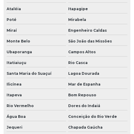
Ataléia
Itapagipe
Poté
Mirabela
Miraí
Engenheiro Caldas
Monte Belo
São João das Missões
Ubaporanga
Campos Altos
Itatiaiuçu
Rio Casca
Santa Maria do Suaçuí
Lagoa Dourada
Ilicínea
Mar de Espanha
Itapeva
Bom Repouso
Rio Vermelho
Dores do Indaiá
Água Boa
Conceição do Rio Verde
Jequeri
Chapada Gaúcha