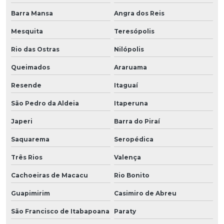
Barra Mansa
Angra dos Reis
Mesquita
Teresópolis
Rio das Ostras
Nilópolis
Queimados
Araruama
Resende
Itaguaí
São Pedro da Aldeia
Itaperuna
Japeri
Barra do Piraí
Saquarema
Seropédica
Três Rios
Valença
Cachoeiras de Macacu
Rio Bonito
Guapimirim
Casimiro de Abreu
São Francisco de Itabapoana
Paraty