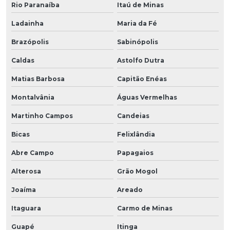
Rio Paranaíba
Itaú de Minas
Ladainha
Maria da Fé
Brazópolis
Sabinópolis
Caldas
Astolfo Dutra
Matias Barbosa
Capitão Enéas
Montalvânia
Águas Vermelhas
Martinho Campos
Candeias
Bicas
Felixlândia
Abre Campo
Papagaios
Alterosa
Grão Mogol
Joaíma
Areado
Itaguara
Carmo de Minas
Guapé
Itinga