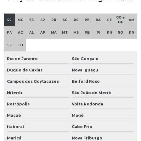
GO e
RJ
MG
ES
SP
PR
SC
RS
PE
BA
CE
AM
DF
PA
AC
AL
AP
MA
MT
MS
PB
PI
RN
RO
RR
SE
TO
Rio de Janeiro
São Gonçalo
Duque de Caxias
Nova Iguaçu
Campos dos Goytacazes
Belford Roxo
Niterói
São João de Meriti
Petrópolis
Volta Redonda
Macaé
Magé
Itaboraí
Cabo Frio
Maricá
Nova Friburgo