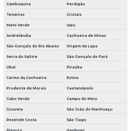
Cambuquira
Perdigão
Teixeiras
Cristais
Mato Verde
Iapu
Andrelândia
Cachoeira de Minas
São Gonçalo do Rio Abaixo
Virgem da Lapa
Serra do Salitre
São Gonçalo do Pará
Ubaí
Piraúba
Carmo da Cachoeira
Estiva
Prudente de Morais
Caetanópolis
Cabo Verde
Campo do Meio
Gouveia
São João do Manhuaçu
Resende Costa
São Tiago
Planura
Itanhomi