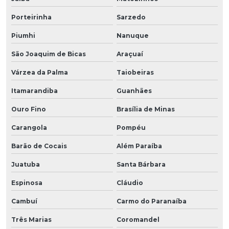
Porteirinha
Sarzedo
Piumhi
Nanuque
São Joaquim de Bicas
Araçuaí
Várzea da Palma
Taiobeiras
Itamarandiba
Guanhães
Ouro Fino
Brasília de Minas
Carangola
Pompéu
Barão de Cocais
Além Paraíba
Juatuba
Santa Bárbara
Espinosa
Cláudio
Cambuí
Carmo do Paranaíba
Três Marias
Coromandel