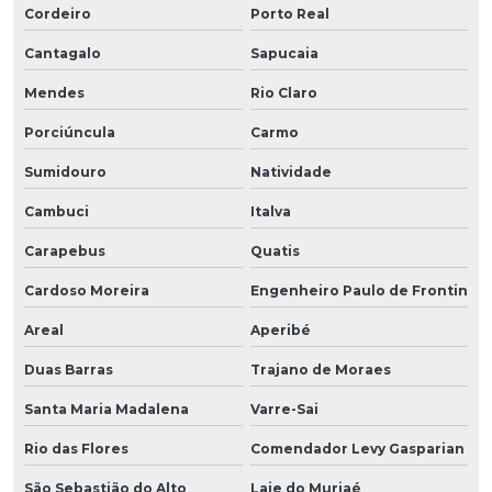
Cordeiro
Porto Real
Cantagalo
Sapucaia
Mendes
Rio Claro
Porciúncula
Carmo
Sumidouro
Natividade
Cambuci
Italva
Carapebus
Quatis
Cardoso Moreira
Engenheiro Paulo de Frontin
Areal
Aperibé
Duas Barras
Trajano de Moraes
Santa Maria Madalena
Varre-Sai
Rio das Flores
Comendador Levy Gasparian
São Sebastião do Alto
Laje do Muriaé