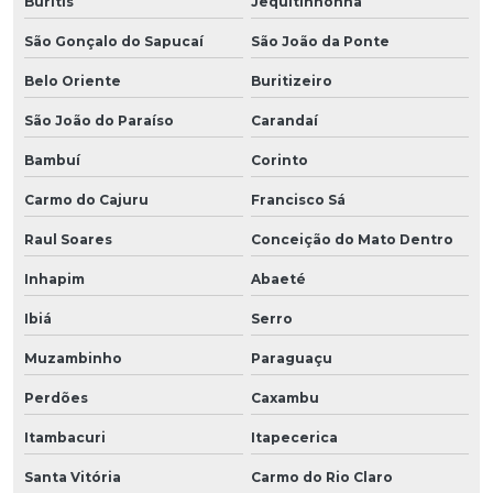
Buritis
Jequitinhonha
São Gonçalo do Sapucaí
São João da Ponte
Belo Oriente
Buritizeiro
São João do Paraíso
Carandaí
Bambuí
Corinto
Carmo do Cajuru
Francisco Sá
Raul Soares
Conceição do Mato Dentro
Inhapim
Abaeté
Ibiá
Serro
Muzambinho
Paraguaçu
Perdões
Caxambu
Itambacuri
Itapecerica
Santa Vitória
Carmo do Rio Claro