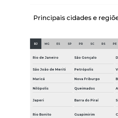
Principais cidades e regiõ
RJ
MG
ES
SP
PR
SC
RS
PE
Rio de Janeiro
São Gonçalo
D
São João de Meriti
Petrópolis
V
Maricá
Nova Friburgo
B
Nilópolis
Queimados
A
Japeri
Barra do Piraí
S
Rio Bonito
Guapimirim
C