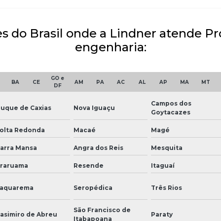
es do Brasil onde a Lindner atende Pr
engenharia:
GO e
BA
CE
AM
PA
AC
AL
AP
MA
MT
DF
Campos dos
uque de Caxias
Nova Iguaçu
Goytacazes
olta Redonda
Macaé
Magé
arra Mansa
Angra dos Reis
Mesquita
raruama
Resende
Itaguaí
aquarema
Seropédica
Três Rios
São Francisco de
asimiro de Abreu
Paraty
Itabapoana