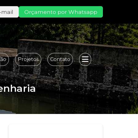
-mail
Orçamento por Whatsapp
ção
Projetos
Contato
haria
enharia