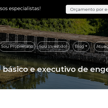
os especialistas!
Orçamento por e
Sou Proprietário
Sou Investidor
Blog
Atua
me
Informações
Projeto básico e executivo de engen
o básico e executivo de eng