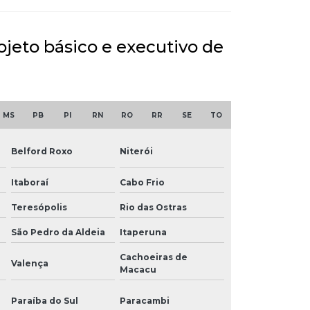
ojeto básico e executivo de
MS
PB
PI
RN
RO
RR
SE
TO
Belford Roxo
Niterói
Itaboraí
Cabo Frio
Teresópolis
Rio das Ostras
São Pedro da Aldeia
Itaperuna
Cachoeiras de
Valença
Macacu
Paraíba do Sul
Paracambi