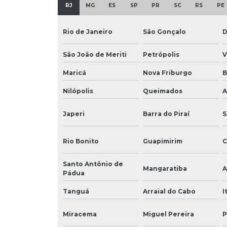
RJ
MG
ES
SP
PR
SC
RS
PE
Rio de Janeiro
São Gonçalo
D
São João de Meriti
Petrópolis
V
Maricá
Nova Friburgo
B
Nilópolis
Queimados
A
Japeri
Barra do Piraí
S
Rio Bonito
Guapimirim
C
Santo Antônio de
Mangaratiba
A
Pádua
Tanguá
Arraial do Cabo
I
Miracema
Miguel Pereira
P