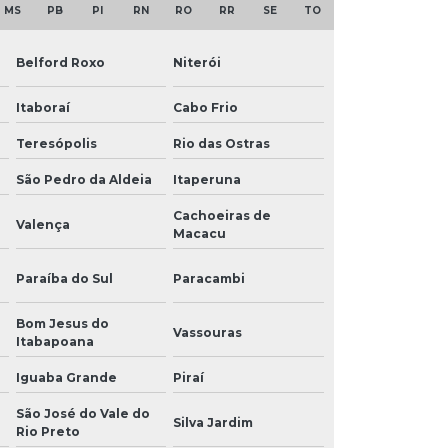
MS
PB
PI
RN
RO
RR
SE
TO
Belford Roxo
Niterói
Itaboraí
Cabo Frio
Teresópolis
Rio das Ostras
São Pedro da Aldeia
Itaperuna
Cachoeiras de
Valença
Macacu
Paraíba do Sul
Paracambi
Bom Jesus do
Vassouras
Itabapoana
Iguaba Grande
Piraí
São José do Vale do
Silva Jardim
Rio Preto