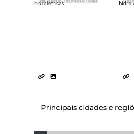
de duas hidrelétricas
hid
Principais cidades e regi