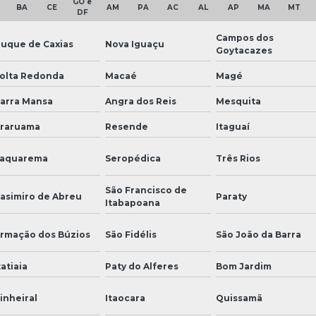
GO e
BA
CE
AM
PA
AC
AL
AP
MA
MT
DF
Campos dos
uque de Caxias
Nova Iguaçu
Goytacazes
olta Redonda
Macaé
Magé
arra Mansa
Angra dos Reis
Mesquita
raruama
Resende
Itaguaí
aquarema
Seropédica
Três Rios
São Francisco de
asimiro de Abreu
Paraty
Itabapoana
rmação dos Búzios
São Fidélis
São João da Barra
tatiaia
Paty do Alferes
Bom Jardim
inheiral
Itaocara
Quissamã