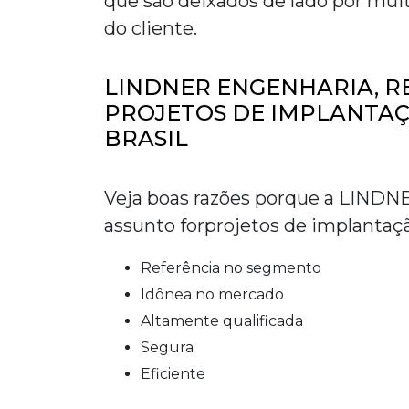
que são deixados de lado por mui
do cliente.
LINDNER ENGENHARIA, 
PROJETOS DE IMPLANTAÇ
BRASIL
Veja boas razões porque a LIND
assunto for
projetos de implantaçã
referência no segmento
idônea no mercado
altamente qualificada
segura
eficiente