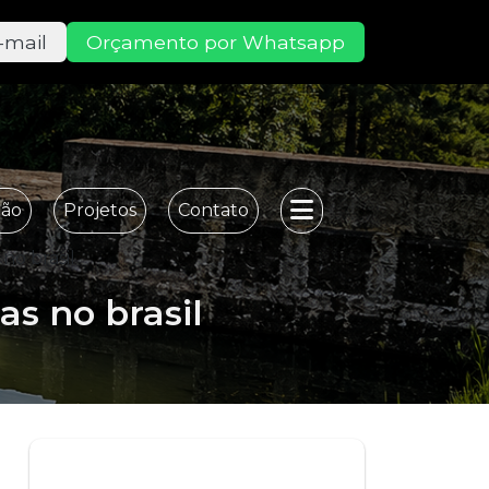
-mail
Orçamento por Whatsapp
ção
Projetos
Contato
no brasil
as no brasil