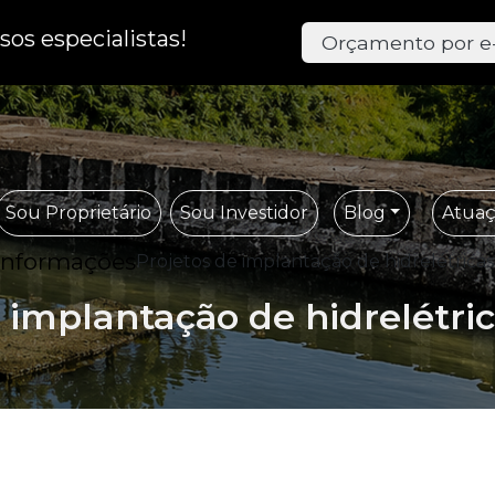
os especialistas!
Orçamento por e
Sou Proprietário
Sou Investidor
Blog
Atua
Informações
Projetos de implantação de hidrelétricas 
 implantação de hidrelétric