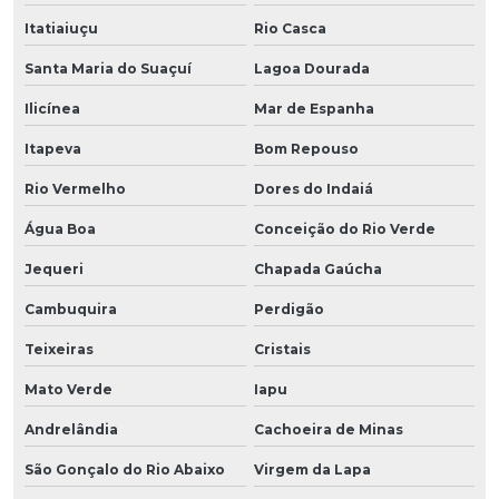
Itatiaiuçu
Rio Casca
Santa Maria do Suaçuí
Lagoa Dourada
Ilicínea
Mar de Espanha
Itapeva
Bom Repouso
Rio Vermelho
Dores do Indaiá
Água Boa
Conceição do Rio Verde
Jequeri
Chapada Gaúcha
Cambuquira
Perdigão
Teixeiras
Cristais
Mato Verde
Iapu
Andrelândia
Cachoeira de Minas
São Gonçalo do Rio Abaixo
Virgem da Lapa