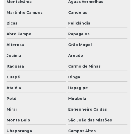
Montalvânia
Águas Vermelhas
Martinho Campos
Candeias
Bicas
Felixlândia
Abre Campo
Papagaios
Alterosa
Grão Mogol
Joaíma
Areado
Itaguara
Carmo de Minas
Guapé
Itinga
Ataléia
Itapagipe
Poté
Mirabela
Miraí
Engenheiro Caldas
Monte Belo
São João das Missões
Ubaporanga
Campos Altos