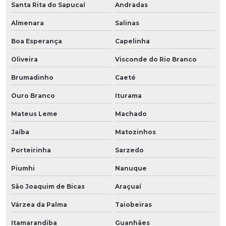
Santa Rita do Sapucaí
Andradas
Almenara
Salinas
Boa Esperança
Capelinha
Oliveira
Visconde do Rio Branco
Brumadinho
Caeté
Ouro Branco
Iturama
Mateus Leme
Machado
Jaíba
Matozinhos
Porteirinha
Sarzedo
Piumhi
Nanuque
São Joaquim de Bicas
Araçuaí
Várzea da Palma
Taiobeiras
Itamarandiba
Guanhães