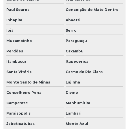
Raul Soares
Conceição do Mato Dentro
Inhapim
Abaeté
Ibiá
Serro
Muzambinho
Paraguaçu
Perdões
Caxambu
Itambacuri
Itapecerica
Santa Vitória
Carmo do Rio Claro
Monte Santo de Minas
Lajinha
Conselheiro Pena
Divino
Campestre
Manhumirim
Paraisópolis
Lambari
Jaboticatubas
Monte Azul