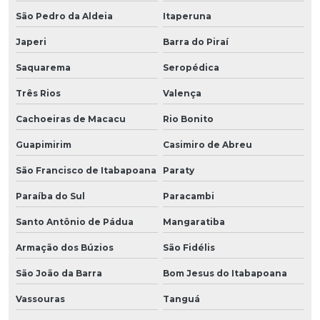
São Pedro da Aldeia
Itaperuna
Japeri
Barra do Piraí
Saquarema
Seropédica
Três Rios
Valença
Cachoeiras de Macacu
Rio Bonito
Guapimirim
Casimiro de Abreu
São Francisco de Itabapoana
Paraty
Paraíba do Sul
Paracambi
Santo Antônio de Pádua
Mangaratiba
Armação dos Búzios
São Fidélis
São João da Barra
Bom Jesus do Itabapoana
Vassouras
Tanguá