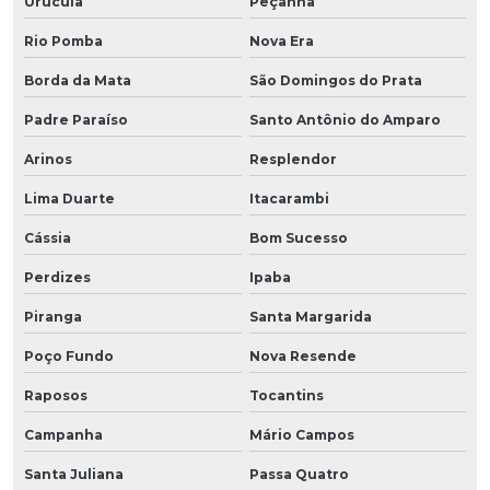
Urucuia
Peçanha
Rio Pomba
Nova Era
Borda da Mata
São Domingos do Prata
Padre Paraíso
Santo Antônio do Amparo
Arinos
Resplendor
Lima Duarte
Itacarambi
Cássia
Bom Sucesso
Perdizes
Ipaba
Piranga
Santa Margarida
Poço Fundo
Nova Resende
Raposos
Tocantins
Campanha
Mário Campos
Santa Juliana
Passa Quatro