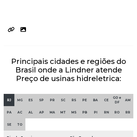
Principais cidades e regiões do
Brasil onde a Lindner atende
Preço de usinas hidreletrica:
GO e
RJ
MG
ES
SP
PR
SC
RS
PE
BA
CE
AM
DF
PA
AC
AL
AP
MA
MT
MS
PB
PI
RN
RO
RR
SE
TO