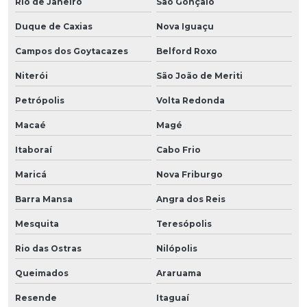
Rio de Janeiro
São Gonçalo
Duque de Caxias
Nova Iguaçu
Campos dos Goytacazes
Belford Roxo
Niterói
São João de Meriti
Petrópolis
Volta Redonda
Macaé
Magé
Itaboraí
Cabo Frio
Maricá
Nova Friburgo
Barra Mansa
Angra dos Reis
Mesquita
Teresópolis
Rio das Ostras
Nilópolis
Queimados
Araruama
Resende
Itaguaí