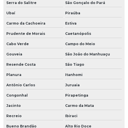
Serra do Salitre
São Gonçalo do Pará
Ubaí
Piraúba
Carmo da Cachoeira
Estiva
Prudente de Morais
Caetanópolis
Cabo Verde
Campo do Meio
Gouveia
São João do Manhuaçu
Resende Costa
São Tiago
Planura
Itanhomi
Antônio Carlos
Juruaia
Congonhal
Pirapetinga
Jacinto
Carmo da Mata
Recreio
Ibiraci
Bueno Brandão
Alto Rio Doce