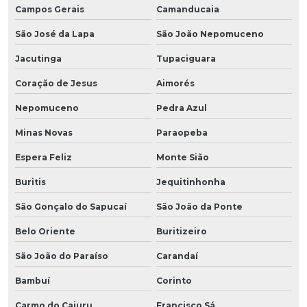
Campos Gerais
Camanducaia
São José da Lapa
São João Nepomuceno
Jacutinga
Tupaciguara
Coração de Jesus
Aimorés
Nepomuceno
Pedra Azul
Minas Novas
Paraopeba
Espera Feliz
Monte Sião
Buritis
Jequitinhonha
São Gonçalo do Sapucaí
São João da Ponte
Belo Oriente
Buritizeiro
São João do Paraíso
Carandaí
Bambuí
Corinto
Carmo do Cajuru
Francisco Sá