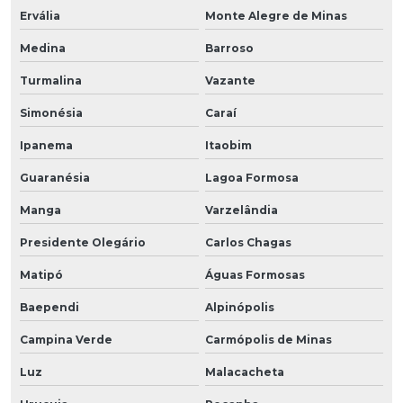
Ervália
Monte Alegre de Minas
Medina
Barroso
Turmalina
Vazante
Simonésia
Caraí
Ipanema
Itaobim
Guaranésia
Lagoa Formosa
Manga
Varzelândia
Presidente Olegário
Carlos Chagas
Matipó
Águas Formosas
Baependi
Alpinópolis
Campina Verde
Carmópolis de Minas
Luz
Malacacheta