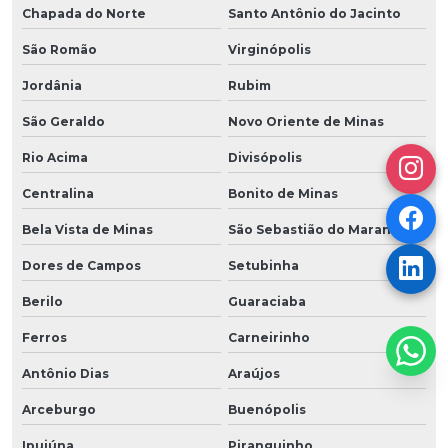
Chapada do Norte
Santo Antônio do Jacinto
São Romão
Virginópolis
Jordânia
Rubim
São Geraldo
Novo Oriente de Minas
Rio Acima
Divisópolis
Centralina
Bonito de Minas
Bela Vista de Minas
São Sebastião do Maranhão
Dores de Campos
Setubinha
Berilo
Guaraciaba
Ferros
Carneirinho
Antônio Dias
Araújos
Arceburgo
Buenópolis
Ipuiúna
Piranguinho