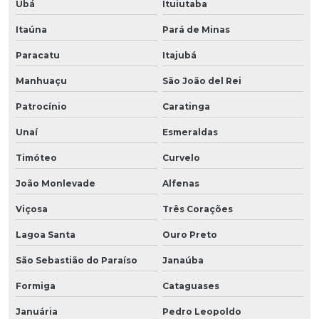
Ubá
Ituiutaba
Itaúna
Pará de Minas
Paracatu
Itajubá
Manhuaçu
São João del Rei
Patrocínio
Caratinga
Unaí
Esmeraldas
Timóteo
Curvelo
João Monlevade
Alfenas
Viçosa
Três Corações
Lagoa Santa
Ouro Preto
São Sebastião do Paraíso
Janaúba
Formiga
Cataguases
Januária
Pedro Leopoldo