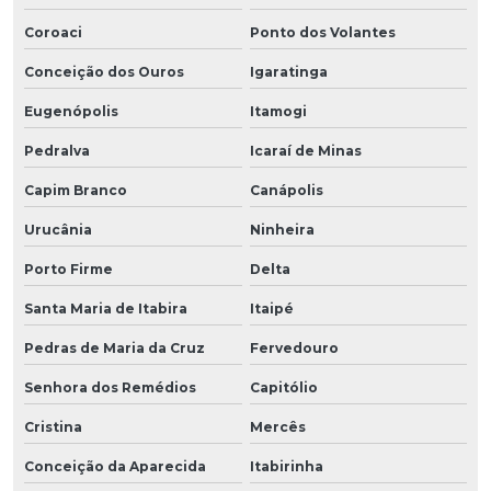
Coroaci
Ponto dos Volantes
Conceição dos Ouros
Igaratinga
Eugenópolis
Itamogi
Pedralva
Icaraí de Minas
Capim Branco
Canápolis
Urucânia
Ninheira
Porto Firme
Delta
Santa Maria de Itabira
Itaipé
Pedras de Maria da Cruz
Fervedouro
Senhora dos Remédios
Capitólio
Cristina
Mercês
Conceição da Aparecida
Itabirinha