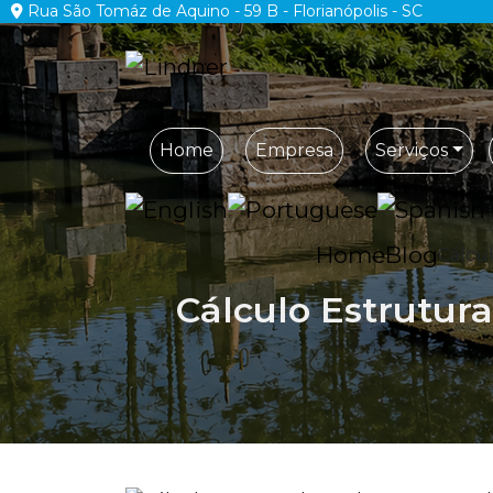
Rua São Tomáz de Aquino - 59 B - Florianópolis - SC
Home
Empresa
Serviços
Home
Blog
Cálcul
Cálculo Estrutur