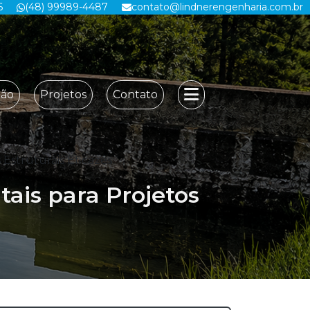
6
(48) 99989-4487
contato@lindnerengenharia.com.br
ção
Projetos
Contato
Estruturais Eficazes
ais para Projetos