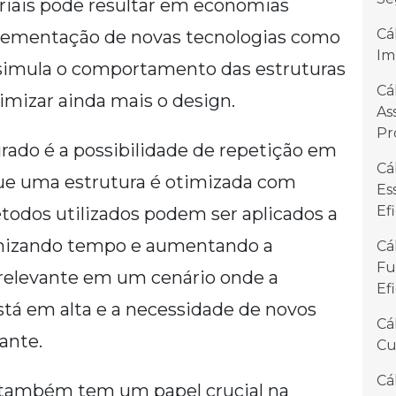
eriais pode resultar em economias
Cá
mplementação de novas tecnologias como
Im
simula o comportamento das estruturas
Cá
imizar ainda mais o design.
As
Pr
urado é a possibilidade de repetição em
Cá
ue uma estrutura é otimizada com
Es
Ef
todos utilizados podem ser aplicados a
izando tempo e aumentando a
Cá
Fu
e relevante em um cenário onde a
Ef
tá em alta e a necessidade de novos
Cá
ante.
Cu
Cá
também tem um papel crucial na