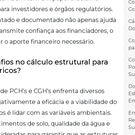
Co
ara investidores e órgãos regulatórios.
Co
ado e documentado não apenas ajuda
Cá
Do
nsmite confiança aos financiadores, o
Co
r o aporte financeiro necessário.
pa
Co
fios no cálculo estrutural para
Po
ricos?
Su
Do
de PCH’s e CGH’s enfrenta diversos
Es
Em
tivamente a eficácia e a viabilidade do
s é lidar com as variáveis ambientais.
En
Re
timentos de solo, qualidade da água e
Su
nsideradas para garantir que as estruturas