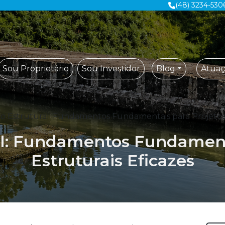
(48) 3234-530
Sou Proprietário
Sou Investidor
Blog
Atua
o Estrutural: Fundamentos Fundamentais para Projetos 
al: Fundamentos Fundament
Estruturais Eficazes