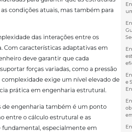
En
 as condições atuais, mas também para
um
En
Gu
omplexidade das interações entre os
Se
a. Com características adaptativas em
En
es
genheiro deve garantir que cada
ef
suportar forças variadas, como a pressão
En
sa complexidade exige um nível elevado de
e 
En
ia prática em engenharia estrutural.
En
nas de engenharia também é um ponto
ob
em
o entre o cálculo estrutural e as
En
a é fundamental, especialmente em