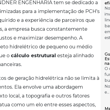
a LINDNER ENGENHARIA tem se dedicado a
ef
No
otimizadas para a implementação de PCH’s
in
irido e a experiência de parceiros que
li
ba
os, a empresa busca constantemente
em
custos e maximizar desempenho. A
es
ojeto hidrelétrico de pequeno ou médio
Gu
que o
cálculo estrutural
esteja alinhado
Es
na
nanceiras.
O 
fu
os de geração hidrelétrica não se limita à
bu
entos. Ela envolve uma abordagem
No
e...
to local, a topografia e outros fatores
atua como um elo entre esses aspectos,
Me