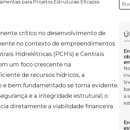
ente crítico no desenvolvimento de
Ú
lmente no contexto de empreendimentos
En
rais Hidrelétricas (PCH’s) e Centrais
ob
em
 Com um foco crescente na
No
iciente de recursos hídricos, a
in
li
so e bem fundamentado se torna evidente.
ba
segurança e a integridade estrutural; o
a 
es
cia diretamente a viabilidade financeira
En
es