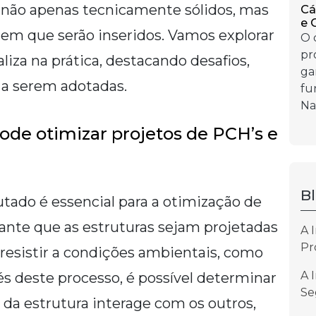
 não apenas tecnicamente sólidos, mas
Cá
e 
m que serão inseridos. Vamos explorar
O 
pr
liza na prática, destacando desafios,
ga
s a serem adotadas.
fu
Na 
ode otimizar projetos de PCH’s e
B
ado é essencial para a otimização de
rante que as estruturas sejam projetadas
A 
Pr
 resistir a condições ambientais, como
A 
és deste processo, é possível determinar
Se
a estrutura interage com os outros,