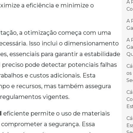
A 
imize a eficiência e minimize o
Co
A 
Ga
antação, a otimização começa com uma
A 
ecessária. Isso inclui o dimensionamento
Ga
es, essenciais para garantir a estabilidade
Qu
l
preciso pode detectar potenciais falhas
Cá
os
abalhos e custos adicionais. Esta
Se
po e recursos, mas também assegura
Cá
 regulamentos vigentes.
Co
Es
l
eficiente permite o uso de materiais
Cá
 comprometer a segurança. Essa
Es
Se