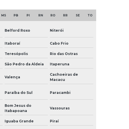
MS
PB
PI
RN
RO
RR
SE
TO
Belford Roxo
Niterói
Itaboraí
Cabo Frio
Teresópolis
Rio das Ostras
São Pedro da Aldeia
Itaperuna
Cachoeiras de
Valença
Macacu
Paraíba do Sul
Paracambi
Bom Jesus do
Vassouras
Itabapoana
Iguaba Grande
Piraí