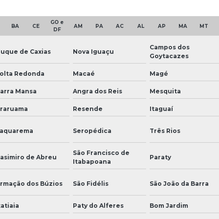
GO e
BA
CE
AM
PA
AC
AL
AP
MA
MT
DF
Campos dos
uque de Caxias
Nova Iguaçu
Goytacazes
olta Redonda
Macaé
Magé
arra Mansa
Angra dos Reis
Mesquita
raruama
Resende
Itaguaí
aquarema
Seropédica
Três Rios
São Francisco de
asimiro de Abreu
Paraty
Itabapoana
rmação dos Búzios
São Fidélis
São João da Barra
tatiaia
Paty do Alferes
Bom Jardim