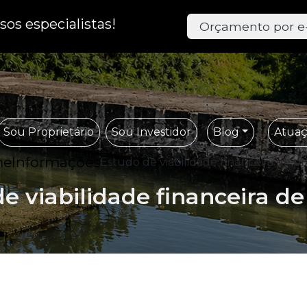
os especialistas!
Orçamento por e
Sou Proprietário
Sou Investidor
Blog
Atua
me
Informações
Estudo de viabilidade financeira de pr
e viabilidade financeira de