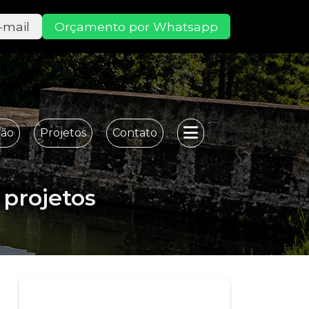
-mail
Orçamento por Whatsapp
ção
Projetos
Contato
ojetos
 projetos