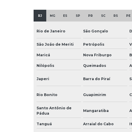
RJ
MG
ES
SP
PR
SC
RS
PE
Rio de Janeiro
São Gonçalo
D
São João de Meriti
Petrópolis
V
Maricá
Nova Friburgo
B
Nilópolis
Queimados
A
Japeri
Barra do Piraí
S
Rio Bonito
Guapimirim
C
Santo Antônio de
Mangaratiba
A
Pádua
Tanguá
Arraial do Cabo
I