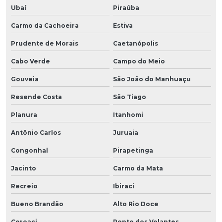
Ubaí
Piraúba
Carmo da Cachoeira
Estiva
Prudente de Morais
Caetanópolis
Cabo Verde
Campo do Meio
Gouveia
São João do Manhuaçu
Resende Costa
São Tiago
Planura
Itanhomi
Antônio Carlos
Juruaia
Congonhal
Pirapetinga
Jacinto
Carmo da Mata
Recreio
Ibiraci
Bueno Brandão
Alto Rio Doce
Coroaci
Ponto dos Volantes