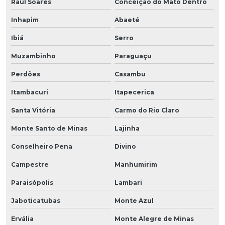
Raul Soares
Conceição do Mato Dentro
Inhapim
Abaeté
Ibiá
Serro
Muzambinho
Paraguaçu
Perdões
Caxambu
Itambacuri
Itapecerica
Santa Vitória
Carmo do Rio Claro
Monte Santo de Minas
Lajinha
Conselheiro Pena
Divino
Campestre
Manhumirim
Paraisópolis
Lambari
Jaboticatubas
Monte Azul
Ervália
Monte Alegre de Minas