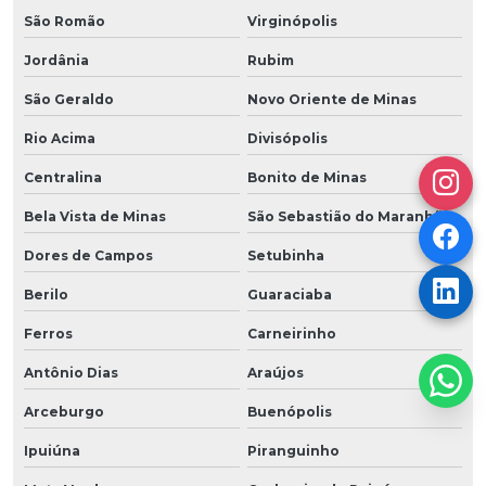
São Romão
Virginópolis
Jordânia
Rubim
São Geraldo
Novo Oriente de Minas
Rio Acima
Divisópolis
Centralina
Bonito de Minas
Bela Vista de Minas
São Sebastião do Maranhão
Dores de Campos
Setubinha
Berilo
Guaraciaba
Ferros
Carneirinho
Antônio Dias
Araújos
Arceburgo
Buenópolis
Ipuiúna
Piranguinho