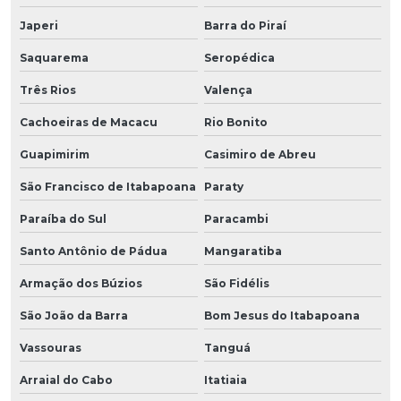
Japeri
Barra do Piraí
Saquarema
Seropédica
Três Rios
Valença
Cachoeiras de Macacu
Rio Bonito
Guapimirim
Casimiro de Abreu
São Francisco de Itabapoana
Paraty
Paraíba do Sul
Paracambi
Santo Antônio de Pádua
Mangaratiba
Armação dos Búzios
São Fidélis
São João da Barra
Bom Jesus do Itabapoana
Vassouras
Tanguá
Arraial do Cabo
Itatiaia