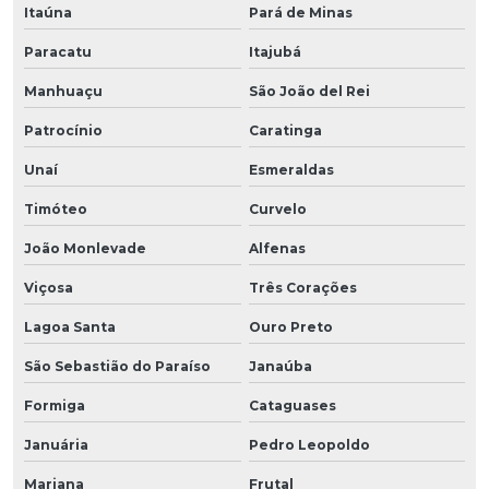
Itaúna
Pará de Minas
Paracatu
Itajubá
Manhuaçu
São João del Rei
Patrocínio
Caratinga
Unaí
Esmeraldas
Timóteo
Curvelo
João Monlevade
Alfenas
Viçosa
Três Corações
Lagoa Santa
Ouro Preto
São Sebastião do Paraíso
Janaúba
Formiga
Cataguases
Januária
Pedro Leopoldo
Mariana
Frutal