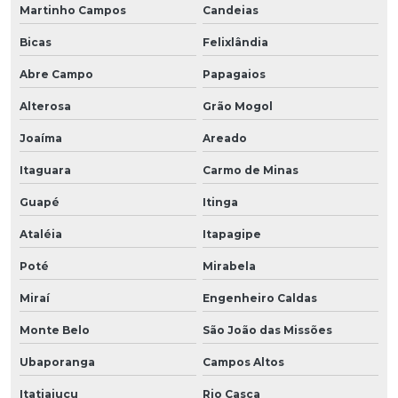
Martinho Campos
Candeias
Bicas
Felixlândia
Abre Campo
Papagaios
Alterosa
Grão Mogol
Joaíma
Areado
Itaguara
Carmo de Minas
Guapé
Itinga
Ataléia
Itapagipe
Poté
Mirabela
Miraí
Engenheiro Caldas
Monte Belo
São João das Missões
Ubaporanga
Campos Altos
Itatiaiuçu
Rio Casca