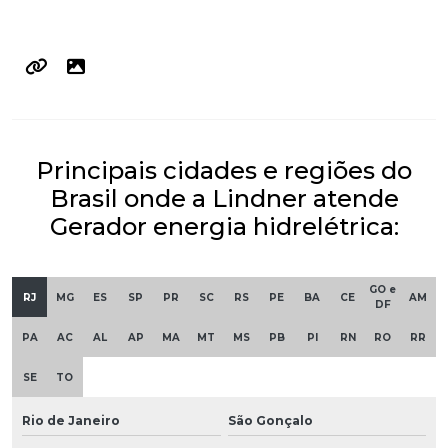
Principais cidades e regiões do
Brasil onde a Lindner atende
Gerador energia hidrelétrica:
GO e
RJ
MG
ES
SP
PR
SC
RS
PE
BA
CE
AM
DF
PA
AC
AL
AP
MA
MT
MS
PB
PI
RN
RO
RR
SE
TO
Rio de Janeiro
São Gonçalo