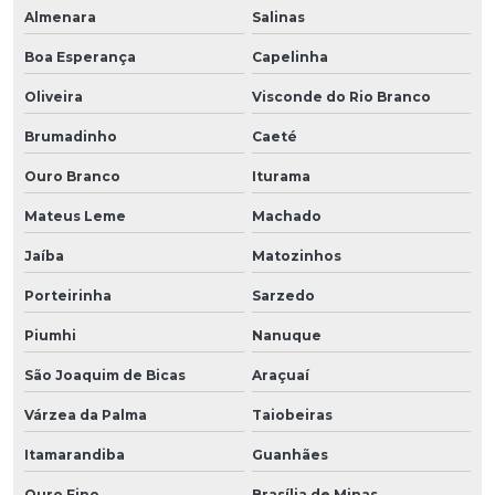
Almenara
Salinas
Boa Esperança
Capelinha
Oliveira
Visconde do Rio Branco
Brumadinho
Caeté
Ouro Branco
Iturama
Mateus Leme
Machado
Jaíba
Matozinhos
Porteirinha
Sarzedo
Piumhi
Nanuque
São Joaquim de Bicas
Araçuaí
Várzea da Palma
Taiobeiras
Itamarandiba
Guanhães
Ouro Fino
Brasília de Minas