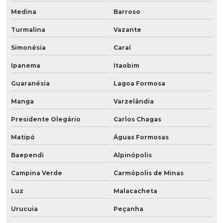
Medina
Barroso
Turmalina
Vazante
Simonésia
Caraí
Ipanema
Itaobim
Guaranésia
Lagoa Formosa
Manga
Varzelândia
Presidente Olegário
Carlos Chagas
Matipó
Águas Formosas
Baependi
Alpinópolis
Campina Verde
Carmópolis de Minas
Luz
Malacacheta
Urucuia
Peçanha