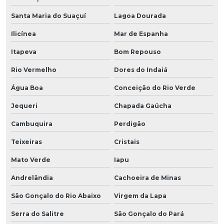
Santa Maria do Suaçuí
Lagoa Dourada
Ilicínea
Mar de Espanha
Itapeva
Bom Repouso
Rio Vermelho
Dores do Indaiá
Água Boa
Conceição do Rio Verde
Jequeri
Chapada Gaúcha
Cambuquira
Perdigão
Teixeiras
Cristais
Mato Verde
Iapu
Andrelândia
Cachoeira de Minas
São Gonçalo do Rio Abaixo
Virgem da Lapa
Serra do Salitre
São Gonçalo do Pará