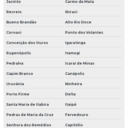
Jacinto
Carmo da Mata
Recreio
Ibiraci
Bueno Brandão
Alto Rio Doce
Coroaci
Ponto dos Volantes
Conceição dos Ouros
Igaratinga
Eugenópolis
Itamogi
Pedralva
Icaraí de Minas
Capim Branco
Canápolis
Urucânia
Ninheira
Porto Firme
Delta
Santa Maria de Itabira
Itaipé
Pedras de Maria da Cruz
Fervedouro
Senhora dos Remédios
Capitólio