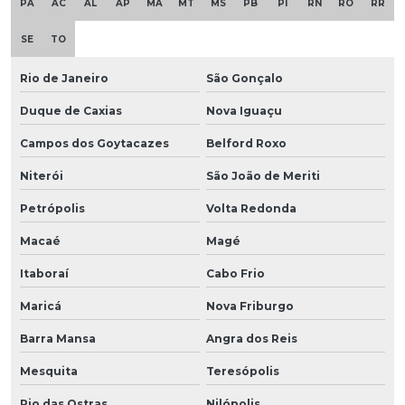
PA
AC
AL
AP
MA
MT
MS
PB
PI
RN
RO
RR
SE
TO
Rio de Janeiro
São Gonçalo
Duque de Caxias
Nova Iguaçu
Campos dos Goytacazes
Belford Roxo
Niterói
São João de Meriti
Petrópolis
Volta Redonda
Macaé
Magé
Itaboraí
Cabo Frio
Maricá
Nova Friburgo
Barra Mansa
Angra dos Reis
Mesquita
Teresópolis
Rio das Ostras
Nilópolis