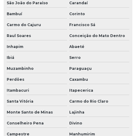
São João do Paraíso
Carandaí
Bambuí
Corinto
Carmo do Cajuru
Francisco Sá
Raul Soares
Conceição do Mato Dentro
Inhapim
Abaeté
Ibiá
Serro
Muzambinho
Paraguaçu
Perdões
Caxambu
Itambacuri
Itapecerica
Santa Vitória
Carmo do Rio Claro
Monte Santo de Minas
Lajinha
Conselheiro Pena
Divino
Campestre
Manhumirim