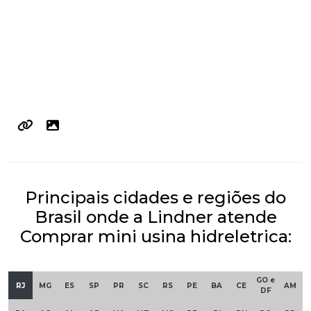
Principais cidades e regiões do
Brasil onde a Lindner atende
Comprar mini usina hidreletrica:
GO e
RJ
MG
ES
SP
PR
SC
RS
PE
BA
CE
AM
DF