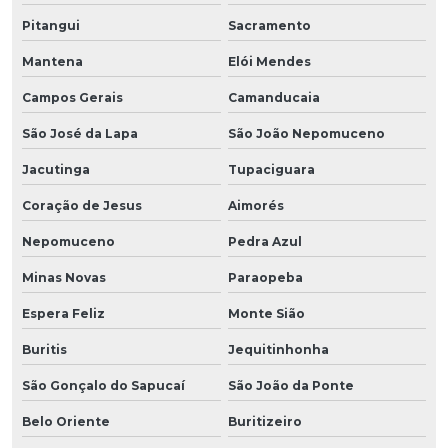
Pitangui
Sacramento
Mantena
Elói Mendes
Campos Gerais
Camanducaia
São José da Lapa
São João Nepomuceno
Jacutinga
Tupaciguara
Coração de Jesus
Aimorés
Nepomuceno
Pedra Azul
Minas Novas
Paraopeba
Espera Feliz
Monte Sião
Buritis
Jequitinhonha
São Gonçalo do Sapucaí
São João da Ponte
Belo Oriente
Buritizeiro