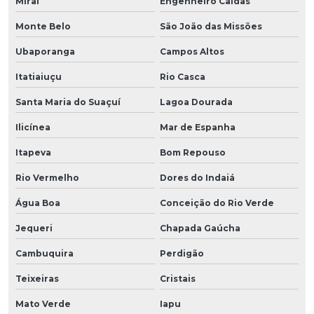
Miraí
Engenheiro Caldas
Monte Belo
São João das Missões
Ubaporanga
Campos Altos
Itatiaiuçu
Rio Casca
Santa Maria do Suaçuí
Lagoa Dourada
Ilicínea
Mar de Espanha
Itapeva
Bom Repouso
Rio Vermelho
Dores do Indaiá
Água Boa
Conceição do Rio Verde
Jequeri
Chapada Gaúcha
Cambuquira
Perdigão
Teixeiras
Cristais
Mato Verde
Iapu