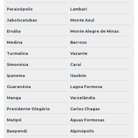
Paraisópolis
Lambari
Jaboticatubas
Monte Azul
Ervália
Monte Alegre de Minas
Medina
Barroso
Turmalina
Vazante
Simonésia
Caraí
Ipanema
Itaobim
Guaranésia
Lagoa Formosa
Manga
Varzelândia
Presidente Olegário
Carlos Chagas
Matipó
Águas Formosas
Baependi
Alpinópolis