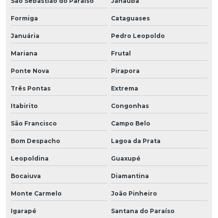
São Sebastião do Paraíso
Janaúba
Formiga
Cataguases
Januária
Pedro Leopoldo
Mariana
Frutal
Ponte Nova
Pirapora
Três Pontas
Extrema
Itabirito
Congonhas
São Francisco
Campo Belo
Bom Despacho
Lagoa da Prata
Leopoldina
Guaxupé
Bocaiuva
Diamantina
Monte Carmelo
João Pinheiro
Igarapé
Santana do Paraíso