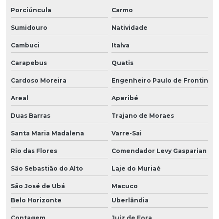
Porciúncula
Carmo
Sumidouro
Natividade
Cambuci
Italva
Carapebus
Quatis
Cardoso Moreira
Engenheiro Paulo de Frontin
Areal
Aperibé
Duas Barras
Trajano de Moraes
Santa Maria Madalena
Varre-Sai
Rio das Flores
Comendador Levy Gasparian
São Sebastião do Alto
Laje do Muriaé
São José de Ubá
Macuco
Belo Horizonte
Uberlândia
Contagem
Juiz de Fora