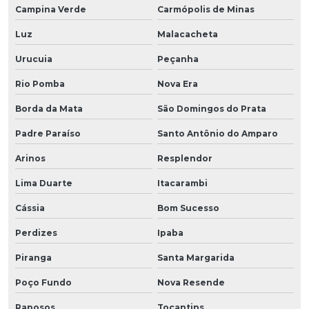
Campina Verde
Carmópolis de Minas
Luz
Malacacheta
Urucuia
Peçanha
Rio Pomba
Nova Era
Borda da Mata
São Domingos do Prata
Padre Paraíso
Santo Antônio do Amparo
Arinos
Resplendor
Lima Duarte
Itacarambi
Cássia
Bom Sucesso
Perdizes
Ipaba
Piranga
Santa Margarida
Poço Fundo
Nova Resende
Raposos
Tocantins