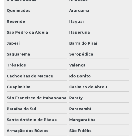
Queimados
Araruama
Resende
Itaguaí
São Pedro da Aldeia
Itaperuna
Japeri
Barra do Piraí
Saquarema
Seropédica
Três Rios
Valença
Cachoeiras de Macacu
Rio Bonito
Guapimirim
Casimiro de Abreu
São Francisco de Itabapoana
Paraty
Paraíba do Sul
Paracambi
Santo Antônio de Pádua
Mangaratiba
Armação dos Búzios
São Fidélis