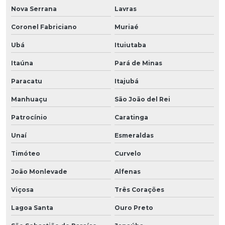
Nova Serrana
Lavras
Coronel Fabriciano
Muriaé
Ubá
Ituiutaba
Itaúna
Pará de Minas
Paracatu
Itajubá
Manhuaçu
São João del Rei
Patrocínio
Caratinga
Unaí
Esmeraldas
Timóteo
Curvelo
João Monlevade
Alfenas
Viçosa
Três Corações
Lagoa Santa
Ouro Preto