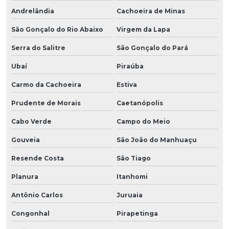
Andrelândia
Cachoeira de Minas
São Gonçalo do Rio Abaixo
Virgem da Lapa
Serra do Salitre
São Gonçalo do Pará
Ubaí
Piraúba
Carmo da Cachoeira
Estiva
Prudente de Morais
Caetanópolis
Cabo Verde
Campo do Meio
Gouveia
São João do Manhuaçu
Resende Costa
São Tiago
Planura
Itanhomi
Antônio Carlos
Juruaia
Congonhal
Pirapetinga