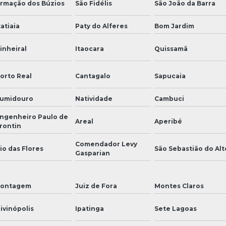
rmação dos Búzios
São Fidélis
São João da Barra
tatiaia
Paty do Alferes
Bom Jardim
inheiral
Itaocara
Quissamã
orto Real
Cantagalo
Sapucaia
umidouro
Natividade
Cambuci
ngenheiro Paulo de
Areal
Aperibé
rontin
Comendador Levy
io das Flores
São Sebastião do Alt
Gasparian
ontagem
Juiz de Fora
Montes Claros
ivinópolis
Ipatinga
Sete Lagoas