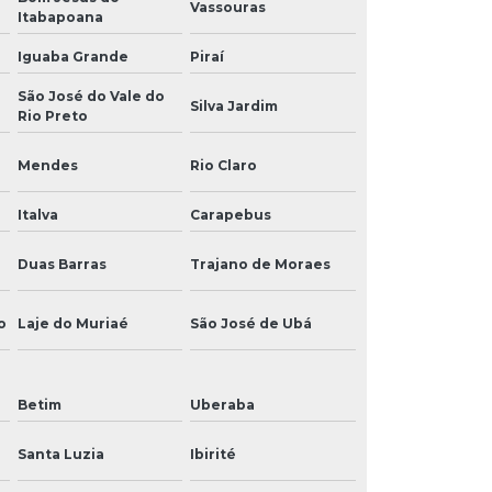
Vassouras
Itabapoana
Iguaba Grande
Piraí
São José do Vale do
Silva Jardim
Rio Preto
Mendes
Rio Claro
Italva
Carapebus
Duas Barras
Trajano de Moraes
o
Laje do Muriaé
São José de Ubá
Betim
Uberaba
Santa Luzia
Ibirité