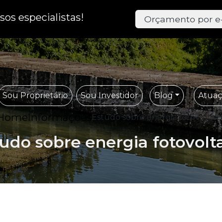
os especialistas!
Orçamento por e
Sou Proprietário
Sou Investidor
Blog
Atua
Home
Informações
Estudo sobre energia fotovoltaic
udo sobre energia fotovolt