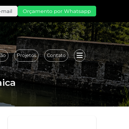
-mail
Orçamento por Whatsapp
ção
Projetos
Contato
a
aica