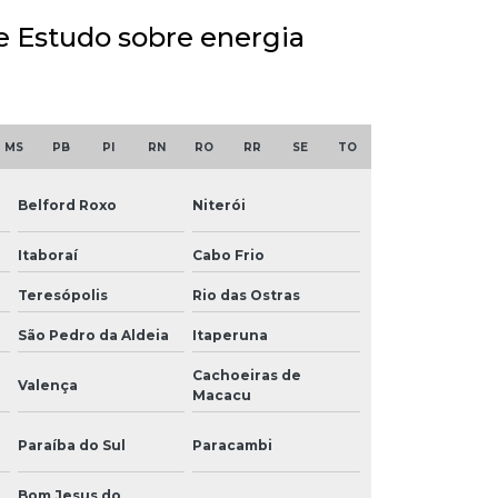
de Estudo sobre energia
MS
PB
PI
RN
RO
RR
SE
TO
Belford Roxo
Niterói
Itaboraí
Cabo Frio
Teresópolis
Rio das Ostras
São Pedro da Aldeia
Itaperuna
Cachoeiras de
Valença
Macacu
Paraíba do Sul
Paracambi
Bom Jesus do