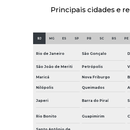
Principais cidades e r
RJ
MG
ES
SP
PR
SC
RS
PE
Rio de Janeiro
São Gonçalo
D
São João de Meriti
Petrópolis
V
Maricá
Nova Friburgo
B
Nilópolis
Queimados
A
Japeri
Barra do Piraí
S
Rio Bonito
Guapimirim
C
Santo Antônio de