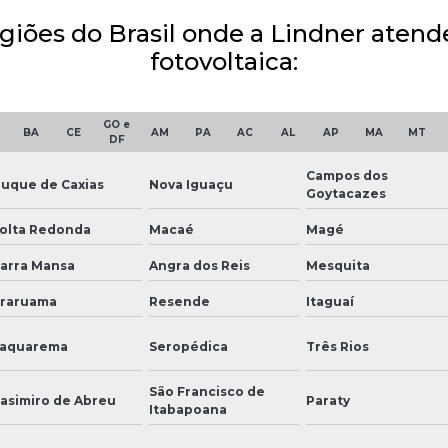
egiões do Brasil onde a Lindner aten
fotovoltaica:
GO e
BA
CE
AM
PA
AC
AL
AP
MA
MT
DF
Campos dos
uque de Caxias
Nova Iguaçu
Goytacazes
olta Redonda
Macaé
Magé
arra Mansa
Angra dos Reis
Mesquita
raruama
Resende
Itaguaí
aquarema
Seropédica
Três Rios
São Francisco de
asimiro de Abreu
Paraty
Itabapoana