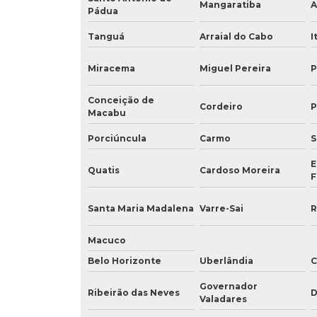
Mangaratiba
A
Pádua
Tanguá
Arraial do Cabo
I
Miracema
Miguel Pereira
P
Conceição de
Cordeiro
P
Macabu
Porciúncula
Carmo
S
E
Quatis
Cardoso Moreira
F
Santa Maria Madalena
Varre-Sai
R
Macuco
Belo Horizonte
Uberlândia
C
Governador
Ribeirão das Neves
D
Valadares