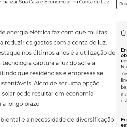
de energia elétrica faz com que muitas
Ú
 reduzir os gastos com a conta de luz.
En
aque nos últimos anos é a utilização de
ob
em
a tecnologia captura a luz do sol e a
No
itindo que residências e empresas se
in
li
ustentáveis. Além de ser uma opção
ba
a solar pode resultar em economia
a 
es
 a longo prazo.
ental e a necessidade de diversificação
En
es