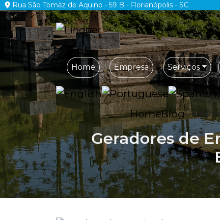
Rua São Tomáz de Aquino - 59 B - Florianópolis - SC
Home
Empresa
Serviços
Home
Blog
Geradore
Geradores de En