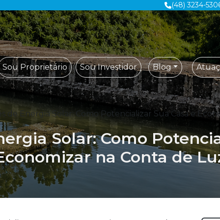
(48) 3234-530
Sou Proprietário
Sou Investidor
Blog
Atua
s de Energia Solar: Como Potencializar Sua Casa e Econ
ergia Solar: Como Potencia
Economizar na Conta de Lu