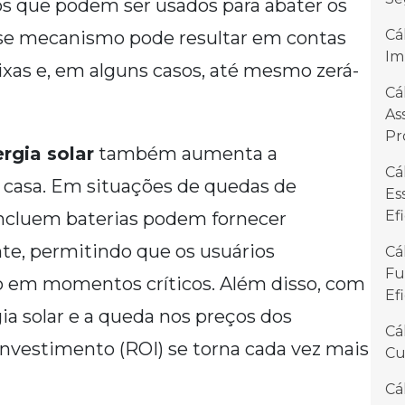
tos que podem ser usados para abater os
Cá
Esse mecanismo pode resultar em contas
Im
ixas e, em alguns casos, até mesmo zerá-
Cá
As
Pr
rgia solar
também aumenta a
Cá
da casa. Em situações de quedas de
Es
Ef
 incluem baterias podem fornecer
te, permitindo que os usuários
Cá
Fu
em momentos críticos. Além disso, com
Ef
ia solar e a queda nos preços dos
Cá
investimento (ROI) se torna cada vez mais
Cu
Cá