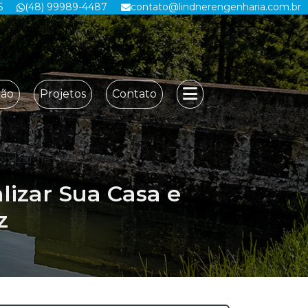
6
(48) 99989-4487
contato@lindnerengenharia.com.br
ção
Projetos
Contato
omizar na Conta de Luz
lizar Sua Casa e
z