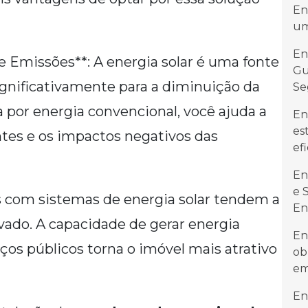
En
um
En
e Emissões**: A energia solar é uma fonte
Gu
ignificativamente para a diminuição da
Se
a por energia convencional, você ajuda a
En
es
ntes e os impactos negativos das
ef
En
e 
as com sistemas de energia solar tendem a
En
vado. A capacidade de gerar energia
En
iços públicos torna o imóvel mais atrativo
ob
em
En