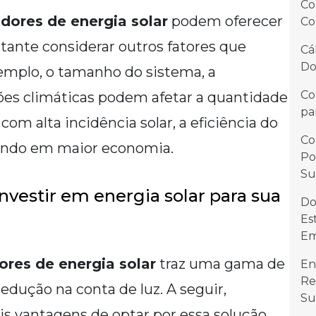
Co
dores de energia solar
podem oferecer
Co
tante considerar outros fatores que
Cá
Do
exemplo, o tamanho do sistema, a
Co
ções climáticas podem afetar a quantidade
pa
om alta incidência solar, a eficiência do
Co
tando em maior economia.
Po
Su
investir em energia solar para sua
Do
Es
Em
ores de energia solar
traz uma gama de
En
Re
edução na conta de luz. A seguir,
Su
s vantagens de optar por essa solução