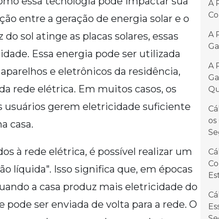
omo essa tecnologia pode impactar sua
A 
Co
ção entre a geração de energia solar e o
A 
do sol atinge as placas solares, essas
Ga
cidade. Essa energia pode ser utilizada
A 
parelhos e eletrônicos da residência,
Ga
a rede elétrica. Em muitos casos, os
Qu
 usuários gerem eletricidade suficiente
Cá
os
a casa.
Se
s à rede elétrica, é possível realizar um
Cá
Co
líquida". Isso significa que, em épocas
Es
 quando a casa produz mais eletricidade do
Cá
pode ser enviada de volta para a rede. O
Es
Se