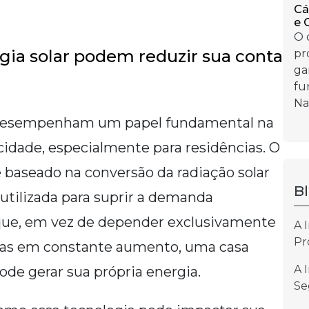
Cá
e 
O 
ia solar podem reduzir sua conta
pr
ga
fu
Na 
esempenham um papel fundamental na
cidade, especialmente para residências. O
baseado na conversão da radiação solar
B
 utilizada para suprir a demanda
a que, em vez de depender exclusivamente
A 
Pr
rifas em constante aumento, uma casa
A 
de gerar sua própria energia.
Se