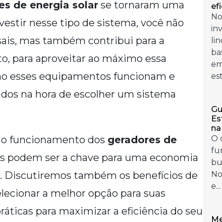
es de energia solar
se tornaram uma
ef
No
nvestir nesse tipo de sistema, você não
in
ais, mas também contribui para a
li
ba
to, para aproveitar ao máximo essa
em
omo esses equipamentos funcionam e
es
ados na hora de escolher um sistema
Gu
Es
na
r o funcionamento dos
geradores de
O 
fu
es podem ser a chave para uma economia
bu
uz. Discutiremos também os benefícios de
No
e...
elecionar a melhor opção para suas
ráticas para maximizar a eficiência do seu
Me