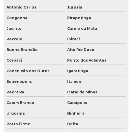
Antônio Carlos
Juruaia
Congonhal
Pirapetinga
Jacinto
Carmo da Mata
Recreio
Ibiraci
Bueno Brandão
Alto Rio Doce
Coroaci
Ponto dos Volantes
Conceição dos Ouros
Igaratinga
Eugenópolis
Itamogi
Pedralva
Icaraí de Minas
Capim Branco
Canápolis
Urucânia
Ninheira
Porto Firme
Delta