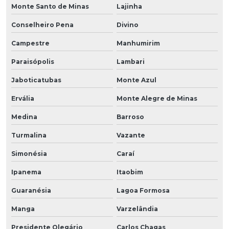
Monte Santo de Minas
Lajinha
Conselheiro Pena
Divino
Campestre
Manhumirim
Paraisópolis
Lambari
Jaboticatubas
Monte Azul
Ervália
Monte Alegre de Minas
Medina
Barroso
Turmalina
Vazante
Simonésia
Caraí
Ipanema
Itaobim
Guaranésia
Lagoa Formosa
Manga
Varzelândia
Presidente Olegário
Carlos Chagas