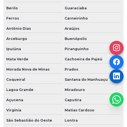
Berilo
Guaraciaba
Ferros
Carneirinho
Antônio Dias
Araújos
Arceburgo
Buenópolis
Ipuiúna
Piranguinho
Mata Verde
Cachoeira de Pajeú
Morada Nova de Minas
Prados
Coqueiral
Santana do Manhuaçu
Lagoa Grande
Miradouro
Açucena
Caputira
Virgínia
Matias Cardoso
São Sebastião do Oeste
Lontra