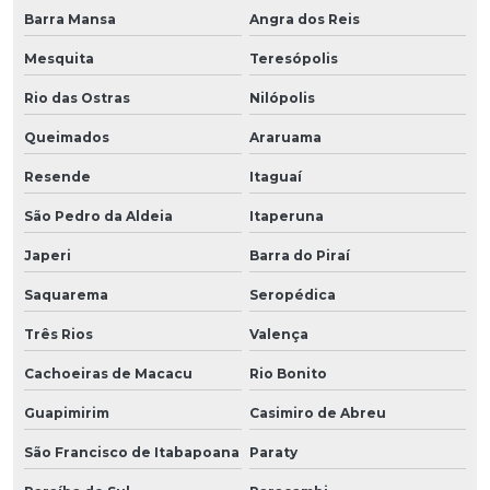
Barra Mansa
Angra dos Reis
Mesquita
Teresópolis
Rio das Ostras
Nilópolis
Queimados
Araruama
Resende
Itaguaí
São Pedro da Aldeia
Itaperuna
Japeri
Barra do Piraí
Saquarema
Seropédica
Três Rios
Valença
Cachoeiras de Macacu
Rio Bonito
Guapimirim
Casimiro de Abreu
São Francisco de Itabapoana
Paraty