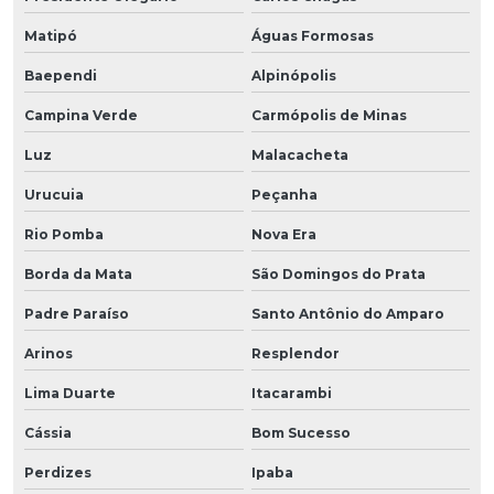
Matipó
Águas Formosas
Baependi
Alpinópolis
Campina Verde
Carmópolis de Minas
Luz
Malacacheta
Urucuia
Peçanha
Rio Pomba
Nova Era
Borda da Mata
São Domingos do Prata
Padre Paraíso
Santo Antônio do Amparo
Arinos
Resplendor
Lima Duarte
Itacarambi
Cássia
Bom Sucesso
Perdizes
Ipaba