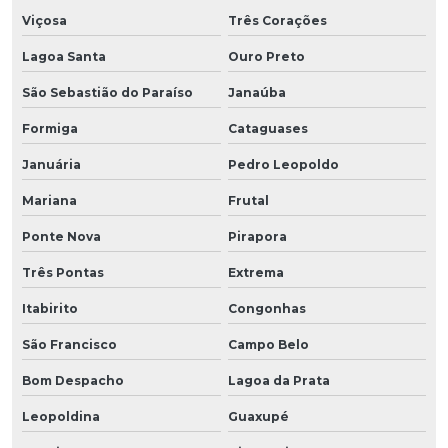
Viçosa
Três Corações
Lagoa Santa
Ouro Preto
São Sebastião do Paraíso
Janaúba
Formiga
Cataguases
Januária
Pedro Leopoldo
Mariana
Frutal
Ponte Nova
Pirapora
Três Pontas
Extrema
Itabirito
Congonhas
São Francisco
Campo Belo
Bom Despacho
Lagoa da Prata
Leopoldina
Guaxupé