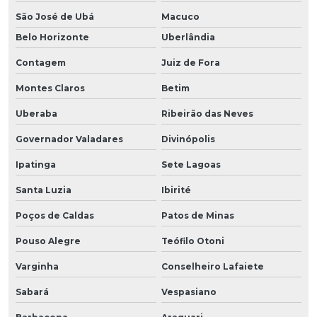
São José de Ubá
Macuco
Belo Horizonte
Uberlândia
Contagem
Juiz de Fora
Montes Claros
Betim
Uberaba
Ribeirão das Neves
Governador Valadares
Divinópolis
Ipatinga
Sete Lagoas
Santa Luzia
Ibirité
Poços de Caldas
Patos de Minas
Pouso Alegre
Teófilo Otoni
Varginha
Conselheiro Lafaiete
Sabará
Vespasiano