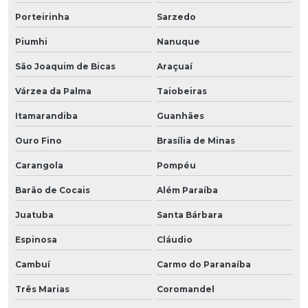
Porteirinha
Sarzedo
Piumhi
Nanuque
São Joaquim de Bicas
Araçuaí
Várzea da Palma
Taiobeiras
Itamarandiba
Guanhães
Ouro Fino
Brasília de Minas
Carangola
Pompéu
Barão de Cocais
Além Paraíba
Juatuba
Santa Bárbara
Espinosa
Cláudio
Cambuí
Carmo do Paranaíba
Três Marias
Coromandel