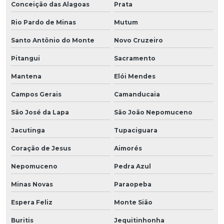
Conceição das Alagoas
Prata
Rio Pardo de Minas
Mutum
Santo Antônio do Monte
Novo Cruzeiro
Pitangui
Sacramento
Mantena
Elói Mendes
Campos Gerais
Camanducaia
São José da Lapa
São João Nepomuceno
Jacutinga
Tupaciguara
Coração de Jesus
Aimorés
Nepomuceno
Pedra Azul
Minas Novas
Paraopeba
Espera Feliz
Monte Sião
Buritis
Jequitinhonha