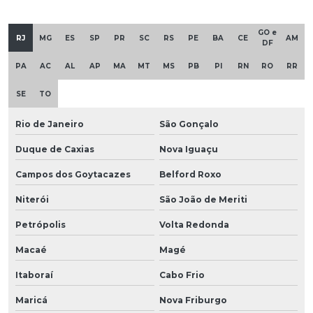
GO e
RJ
MG
ES
SP
PR
SC
RS
PE
BA
CE
AM
DF
PA
AC
AL
AP
MA
MT
MS
PB
PI
RN
RO
RR
SE
TO
Rio de Janeiro
São Gonçalo
Duque de Caxias
Nova Iguaçu
Campos dos Goytacazes
Belford Roxo
Niterói
São João de Meriti
Petrópolis
Volta Redonda
Macaé
Magé
Itaboraí
Cabo Frio
Maricá
Nova Friburgo