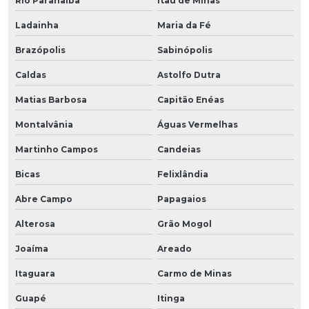
Rio Paranaíba
Itaú de Minas
Ladainha
Maria da Fé
Brazópolis
Sabinópolis
Caldas
Astolfo Dutra
Matias Barbosa
Capitão Enéas
Montalvânia
Águas Vermelhas
Martinho Campos
Candeias
Bicas
Felixlândia
Abre Campo
Papagaios
Alterosa
Grão Mogol
Joaíma
Areado
Itaguara
Carmo de Minas
Guapé
Itinga