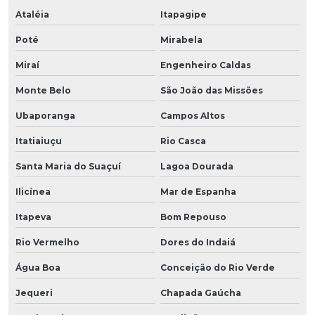
Ataléia
Itapagipe
Poté
Mirabela
Miraí
Engenheiro Caldas
Monte Belo
São João das Missões
Ubaporanga
Campos Altos
Itatiaiuçu
Rio Casca
Santa Maria do Suaçuí
Lagoa Dourada
Ilicínea
Mar de Espanha
Itapeva
Bom Repouso
Rio Vermelho
Dores do Indaiá
Água Boa
Conceição do Rio Verde
Jequeri
Chapada Gaúcha