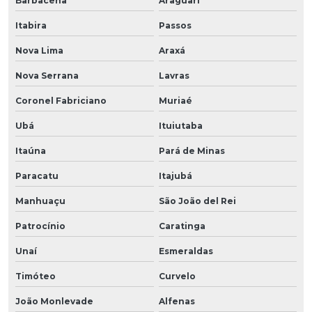
Barbacena
Araguari
Itabira
Passos
Nova Lima
Araxá
Nova Serrana
Lavras
Coronel Fabriciano
Muriaé
Ubá
Ituiutaba
Itaúna
Pará de Minas
Paracatu
Itajubá
Manhuaçu
São João del Rei
Patrocínio
Caratinga
Unaí
Esmeraldas
Timóteo
Curvelo
João Monlevade
Alfenas