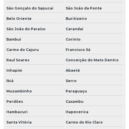
São Gonçalo do Sapucaí
São João da Ponte
Belo Oriente
Buritizeiro
São João do Paraíso
Carandaí
Bambuí
Corinto
Carmo do Cajuru
Francisco Sá
Raul Soares
Conceição do Mato Dentro
Inhapim
Abaeté
Ibiá
Serro
Muzambinho
Paraguaçu
Perdões
Caxambu
Itambacuri
Itapecerica
Santa Vitória
Carmo do Rio Claro