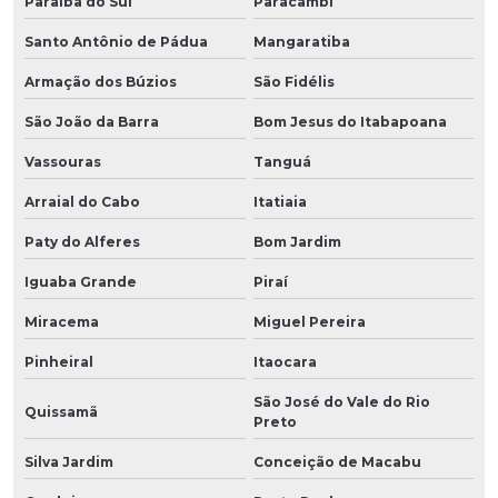
Paraíba do Sul
Paracambi
Santo Antônio de Pádua
Mangaratiba
Armação dos Búzios
São Fidélis
São João da Barra
Bom Jesus do Itabapoana
Vassouras
Tanguá
Arraial do Cabo
Itatiaia
Paty do Alferes
Bom Jardim
Iguaba Grande
Piraí
Miracema
Miguel Pereira
Pinheiral
Itaocara
São José do Vale do Rio
Quissamã
Preto
Silva Jardim
Conceição de Macabu