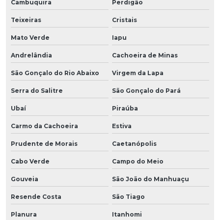
Cambuquira
Perdigão
Teixeiras
Cristais
Mato Verde
Iapu
Andrelândia
Cachoeira de Minas
São Gonçalo do Rio Abaixo
Virgem da Lapa
Serra do Salitre
São Gonçalo do Pará
Ubaí
Piraúba
Carmo da Cachoeira
Estiva
Prudente de Morais
Caetanópolis
Cabo Verde
Campo do Meio
Gouveia
São João do Manhuaçu
Resende Costa
São Tiago
Planura
Itanhomi