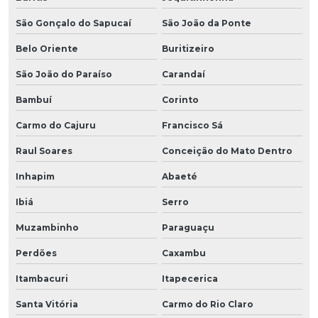
São Gonçalo do Sapucaí
São João da Ponte
Belo Oriente
Buritizeiro
São João do Paraíso
Carandaí
Bambuí
Corinto
Carmo do Cajuru
Francisco Sá
Raul Soares
Conceição do Mato Dentro
Inhapim
Abaeté
Ibiá
Serro
Muzambinho
Paraguaçu
Perdões
Caxambu
Itambacuri
Itapecerica
Santa Vitória
Carmo do Rio Claro