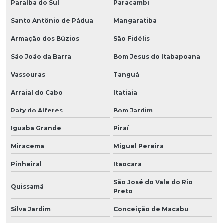
Paraíba do Sul
Paracambi
Santo Antônio de Pádua
Mangaratiba
Armação dos Búzios
São Fidélis
São João da Barra
Bom Jesus do Itabapoana
Vassouras
Tanguá
Arraial do Cabo
Itatiaia
Paty do Alferes
Bom Jardim
Iguaba Grande
Piraí
Miracema
Miguel Pereira
Pinheiral
Itaocara
São José do Vale do Rio
Quissamã
Preto
Silva Jardim
Conceição de Macabu