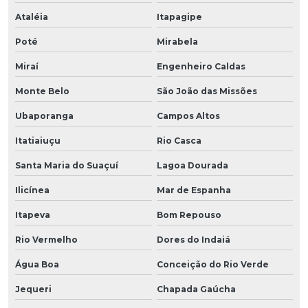
Ataléia
Itapagipe
Poté
Mirabela
Miraí
Engenheiro Caldas
Monte Belo
São João das Missões
Ubaporanga
Campos Altos
Itatiaiuçu
Rio Casca
Santa Maria do Suaçuí
Lagoa Dourada
Ilicínea
Mar de Espanha
Itapeva
Bom Repouso
Rio Vermelho
Dores do Indaiá
Água Boa
Conceição do Rio Verde
Jequeri
Chapada Gaúcha