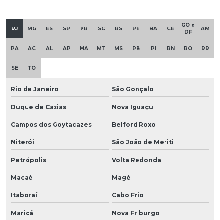
GO e
RJ
MG
ES
SP
PR
SC
RS
PE
BA
CE
AM
DF
PA
AC
AL
AP
MA
MT
MS
PB
PI
RN
RO
RR
SE
TO
Rio de Janeiro
São Gonçalo
Duque de Caxias
Nova Iguaçu
Campos dos Goytacazes
Belford Roxo
Niterói
São João de Meriti
Petrópolis
Volta Redonda
Macaé
Magé
Itaboraí
Cabo Frio
Maricá
Nova Friburgo