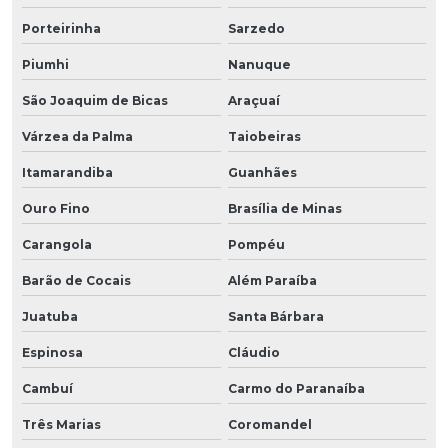
Porteirinha
Sarzedo
Piumhi
Nanuque
São Joaquim de Bicas
Araçuaí
Várzea da Palma
Taiobeiras
Itamarandiba
Guanhães
Ouro Fino
Brasília de Minas
Carangola
Pompéu
Barão de Cocais
Além Paraíba
Juatuba
Santa Bárbara
Espinosa
Cláudio
Cambuí
Carmo do Paranaíba
Três Marias
Coromandel