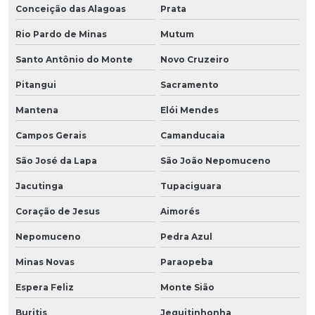
Conceição das Alagoas
Prata
Rio Pardo de Minas
Mutum
Santo Antônio do Monte
Novo Cruzeiro
Pitangui
Sacramento
Mantena
Elói Mendes
Campos Gerais
Camanducaia
São José da Lapa
São João Nepomuceno
Jacutinga
Tupaciguara
Coração de Jesus
Aimorés
Nepomuceno
Pedra Azul
Minas Novas
Paraopeba
Espera Feliz
Monte Sião
Buritis
Jequitinhonha