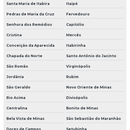
Santa Maria de Itabira
Itaipé
Pedras de Maria da Cruz
Fervedouro
Senhora dos Remédios
Capitólio
Cristina
Mercês
Conceição da Aparecida
Itabirinha
Chapada do Norte
Santo Antônio do Jacinto
São Romão
Virginópolis
Jordânia
Rubim
São Geraldo
Novo Oriente de Minas
Rio Acima
Divisópolis
Centralina
Bonito de Minas
Bela Vista de Minas
São Sebastião do Maranhão
Dores de Campos
Setubinha