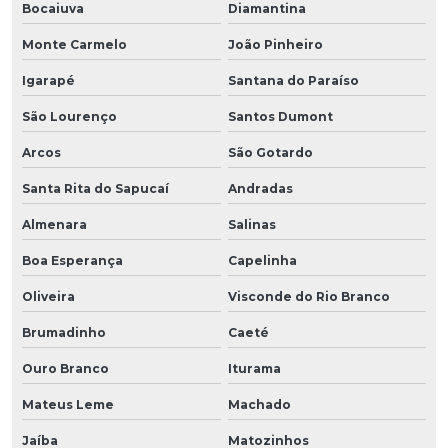
Bocaiuva
Diamantina
Monte Carmelo
João Pinheiro
Igarapé
Santana do Paraíso
São Lourenço
Santos Dumont
Arcos
São Gotardo
Santa Rita do Sapucaí
Andradas
Almenara
Salinas
Boa Esperança
Capelinha
Oliveira
Visconde do Rio Branco
Brumadinho
Caeté
Ouro Branco
Iturama
Mateus Leme
Machado
Jaíba
Matozinhos