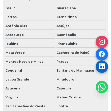
Berilo
Guaraciaba
Ferros
Carneirinho
Antônio Dias
Araújos
Arceburgo
Buenópolis
Ipuiúna
Piranguinho
Mata Verde
Cachoeira de Pajeú
Morada Nova de Minas
Prados
Coqueiral
Santana do Manhuaçu
Lagoa Grande
Miradouro
Açucena
Caputira
Virgínia
Matias Cardoso
São Sebastião do Oeste
Lontra