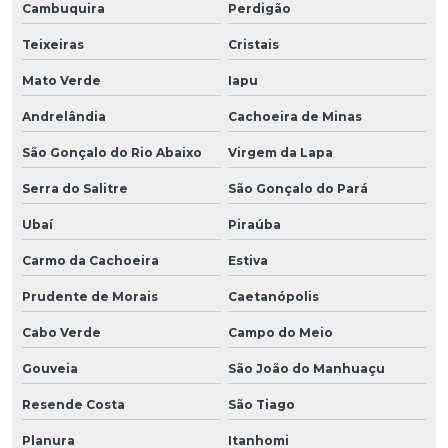
Cambuquira
Perdigão
Teixeiras
Cristais
Mato Verde
Iapu
Andrelândia
Cachoeira de Minas
São Gonçalo do Rio Abaixo
Virgem da Lapa
Serra do Salitre
São Gonçalo do Pará
Ubaí
Piraúba
Carmo da Cachoeira
Estiva
Prudente de Morais
Caetanópolis
Cabo Verde
Campo do Meio
Gouveia
São João do Manhuaçu
Resende Costa
São Tiago
Planura
Itanhomi