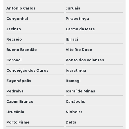
Antônio Carlos
Juruaia
Congonhal
Pirapetinga
Jacinto
Carmo da Mata
Recreio
Ibiraci
Bueno Brandão
Alto Rio Doce
Coroaci
Ponto dos Volantes
Conceição dos Ouros
Igaratinga
Eugenópolis
Itamogi
Pedralva
Icaraí de Minas
Capim Branco
Canápolis
Urucânia
Ninheira
Porto Firme
Delta