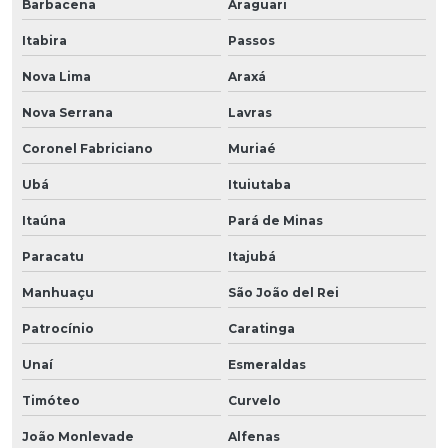
Barbacena
Araguari
Itabira
Passos
Nova Lima
Araxá
Nova Serrana
Lavras
Coronel Fabriciano
Muriaé
Ubá
Ituiutaba
Itaúna
Pará de Minas
Paracatu
Itajubá
Manhuaçu
São João del Rei
Patrocínio
Caratinga
Unaí
Esmeraldas
Timóteo
Curvelo
João Monlevade
Alfenas