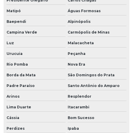
Presidente Olegário
Carlos Chagas
Matipó
Águas Formosas
Baependi
Alpinópolis
Campina Verde
Carmópolis de Minas
Luz
Malacacheta
Urucuia
Peçanha
Rio Pomba
Nova Era
Borda da Mata
São Domingos do Prata
Padre Paraíso
Santo Antônio do Amparo
Arinos
Resplendor
Lima Duarte
Itacarambi
Cássia
Bom Sucesso
Perdizes
Ipaba