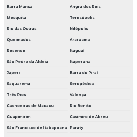
Barra Mansa
Angra dos Reis
Mesquita
Teresópolis
Rio das Ostras
Nilópolis
Queimados
Araruama
Resende
Itaguaí
São Pedro da Aldeia
Itaperuna
Japeri
Barra do Piraí
Saquarema
Seropédica
Três Rios
Valença
Cachoeiras de Macacu
Rio Bonito
Guapimirim
Casimiro de Abreu
São Francisco de Itabapoana
Paraty