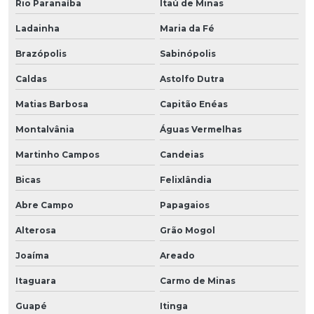
Rio Paranaíba
Itaú de Minas
Ladainha
Maria da Fé
Brazópolis
Sabinópolis
Caldas
Astolfo Dutra
Matias Barbosa
Capitão Enéas
Montalvânia
Águas Vermelhas
Martinho Campos
Candeias
Bicas
Felixlândia
Abre Campo
Papagaios
Alterosa
Grão Mogol
Joaíma
Areado
Itaguara
Carmo de Minas
Guapé
Itinga