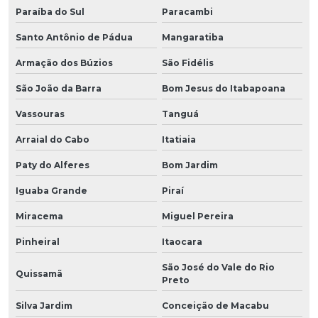
Paraíba do Sul
Paracambi
Santo Antônio de Pádua
Mangaratiba
Armação dos Búzios
São Fidélis
São João da Barra
Bom Jesus do Itabapoana
Vassouras
Tanguá
Arraial do Cabo
Itatiaia
Paty do Alferes
Bom Jardim
Iguaba Grande
Piraí
Miracema
Miguel Pereira
Pinheiral
Itaocara
São José do Vale do Rio
Quissamã
Preto
Silva Jardim
Conceição de Macabu