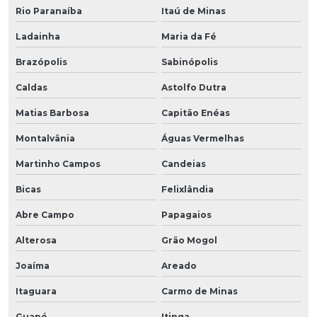
Rio Paranaíba
Itaú de Minas
Ladainha
Maria da Fé
Brazópolis
Sabinópolis
Caldas
Astolfo Dutra
Matias Barbosa
Capitão Enéas
Montalvânia
Águas Vermelhas
Martinho Campos
Candeias
Bicas
Felixlândia
Abre Campo
Papagaios
Alterosa
Grão Mogol
Joaíma
Areado
Itaguara
Carmo de Minas
Guapé
Itinga