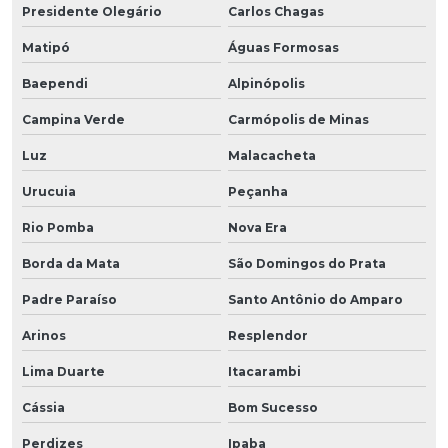
Presidente Olegário
Carlos Chagas
Matipó
Águas Formosas
Baependi
Alpinópolis
Campina Verde
Carmópolis de Minas
Luz
Malacacheta
Urucuia
Peçanha
Rio Pomba
Nova Era
Borda da Mata
São Domingos do Prata
Padre Paraíso
Santo Antônio do Amparo
Arinos
Resplendor
Lima Duarte
Itacarambi
Cássia
Bom Sucesso
Perdizes
Ipaba