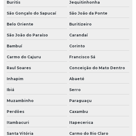
Buritis
Jequitinhonha
São Gonçalo do Sapucaí
São João da Ponte
Belo Oriente
Buritizeiro
São João do Paraíso
Carandaí
Bambuí
Corinto
Carmo do Cajuru
Francisco Sá
Raul Soares
Conceição do Mato Dentro
Inhapim
Abaeté
Ibiá
Serro
Muzambinho
Paraguaçu
Perdões
Caxambu
Itambacuri
Itapecerica
Santa Vitória
Carmo do Rio Claro