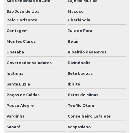
São Sebastião do Alto
Laje do Muriaé
São José de Ubá
Macuco
Belo Horizonte
Uberlândia
Contagem
Juiz de Fora
Montes Claros
Betim
Uberaba
Ribeirão das Neves
Governador Valadares
Divinópolis
Ipatinga
Sete Lagoas
Santa Luzia
Ibirité
Poços de Caldas
Patos de Minas
Pouso Alegre
Teófilo Otoni
Varginha
Conselheiro Lafaiete
Sabará
Vespasiano