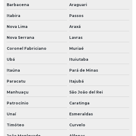
Barbacena
Araguari
Itabira
Passos
Nova Lima
Araxá
Nova Serrana
Lavras
Coronel Fabriciano
Muriaé
Ubá
Ituiutaba
Itaúna
Pará de Minas
Paracatu
Itajubá
Manhuaçu
São João del Rei
Patrocínio
Caratinga
Unaí
Esmeraldas
Timóteo
Curvelo
João Monlevade
Alfenas