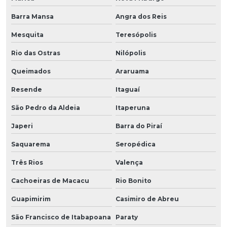
Barra Mansa
Angra dos Reis
Mesquita
Teresópolis
Rio das Ostras
Nilópolis
Queimados
Araruama
Resende
Itaguaí
São Pedro da Aldeia
Itaperuna
Japeri
Barra do Piraí
Saquarema
Seropédica
Três Rios
Valença
Cachoeiras de Macacu
Rio Bonito
Guapimirim
Casimiro de Abreu
São Francisco de Itabapoana
Paraty