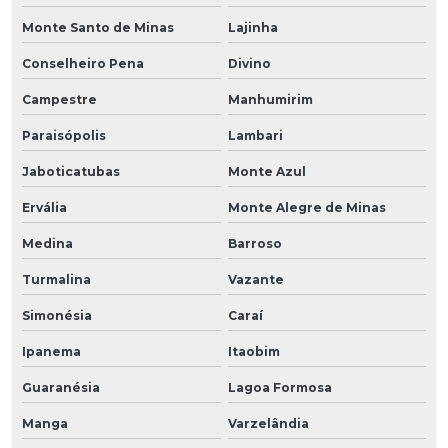
Monte Santo de Minas
Lajinha
Conselheiro Pena
Divino
Campestre
Manhumirim
Paraisópolis
Lambari
Jaboticatubas
Monte Azul
Ervália
Monte Alegre de Minas
Medina
Barroso
Turmalina
Vazante
Simonésia
Caraí
Ipanema
Itaobim
Guaranésia
Lagoa Formosa
Manga
Varzelândia