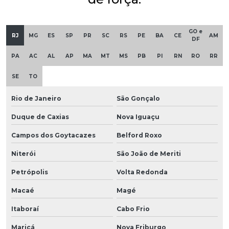
GO e
RJ
MG
ES
SP
PR
SC
RS
PE
BA
CE
AM
DF
PA
AC
AL
AP
MA
MT
MS
PB
PI
RN
RO
RR
SE
TO
Rio de Janeiro
São Gonçalo
Duque de Caxias
Nova Iguaçu
Campos dos Goytacazes
Belford Roxo
Niterói
São João de Meriti
Petrópolis
Volta Redonda
Macaé
Magé
Itaboraí
Cabo Frio
Maricá
Nova Friburgo