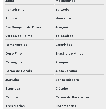
Jaíba
Matozinhos
Porteirinha
Sarzedo
Piumhi
Nanuque
São Joaquim de Bicas
Araçuaí
Várzea da Palma
Taiobeiras
Itamarandiba
Guanhães
Ouro Fino
Brasília de Minas
Carangola
Pompéu
Barão de Cocais
Além Paraíba
Juatuba
Santa Bárbara
Espinosa
Cláudio
Cambuí
Carmo do Paranaíba
Três Marias
Coromandel