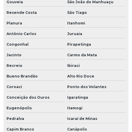
Gouveia
São João do Manhuaçu
Resende Costa
São Tiago
Planura
Itanhomi
Antônio Carlos
Juruaia
Congonhal
Pirapetinga
Jacinto
Carmo da Mata
Recreio
Ibiraci
Bueno Brandão
Alto Rio Doce
Coroaci
Ponto dos Volantes
Conceição dos Ouros
Igaratinga
Eugenópolis
Itamogi
Pedralva
Icaraí de Minas
Capim Branco
Canápolis