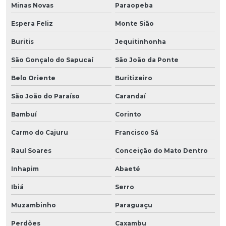
Minas Novas
Paraopeba
Espera Feliz
Monte Sião
Buritis
Jequitinhonha
São Gonçalo do Sapucaí
São João da Ponte
Belo Oriente
Buritizeiro
São João do Paraíso
Carandaí
Bambuí
Corinto
Carmo do Cajuru
Francisco Sá
Raul Soares
Conceição do Mato Dentro
Inhapim
Abaeté
Ibiá
Serro
Muzambinho
Paraguaçu
Perdões
Caxambu