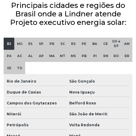
Principais cidades e regiões do
Brasil onde a Lindner atende
Projeto executivo energia solar:
GO e
RJ
MG
ES
SP
PR
SC
RS
PE
BA
CE
AM
DF
PA
AC
AL
AP
MA
MT
MS
PB
PI
RN
RO
RR
SE
TO
Rio de Janeiro
São Gonçalo
Duque de Caxias
Nova Iguaçu
Campos dos Goytacazes
Belford Roxo
Niterói
São João de Meriti
Petrópolis
Volta Redonda
Macaé
Magé