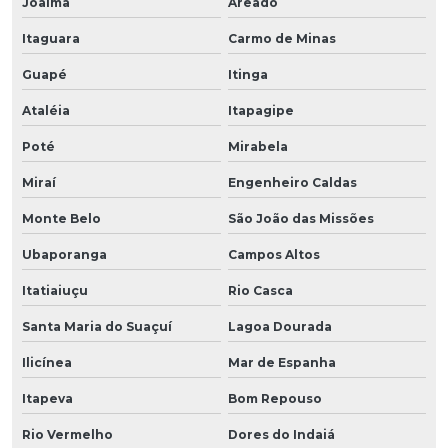
Joaíma
Areado
Itaguara
Carmo de Minas
Guapé
Itinga
Ataléia
Itapagipe
Poté
Mirabela
Miraí
Engenheiro Caldas
Monte Belo
São João das Missões
Ubaporanga
Campos Altos
Itatiaiuçu
Rio Casca
Santa Maria do Suaçuí
Lagoa Dourada
Ilicínea
Mar de Espanha
Itapeva
Bom Repouso
Rio Vermelho
Dores do Indaiá