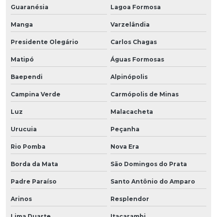
Guaranésia
Lagoa Formosa
Manga
Varzelândia
Presidente Olegário
Carlos Chagas
Matipó
Águas Formosas
Baependi
Alpinópolis
Campina Verde
Carmópolis de Minas
Luz
Malacacheta
Urucuia
Peçanha
Rio Pomba
Nova Era
Borda da Mata
São Domingos do Prata
Padre Paraíso
Santo Antônio do Amparo
Arinos
Resplendor
Lima Duarte
Itacarambi