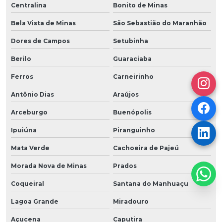
Centralina
Bonito de Minas
Bela Vista de Minas
São Sebastião do Maranhão
Dores de Campos
Setubinha
Berilo
Guaraciaba
Ferros
Carneirinho
Antônio Dias
Araújos
Arceburgo
Buenópolis
Ipuiúna
Piranguinho
Mata Verde
Cachoeira de Pajeú
Morada Nova de Minas
Prados
Coqueiral
Santana do Manhuaçu
Lagoa Grande
Miradouro
Açucena
Caputira