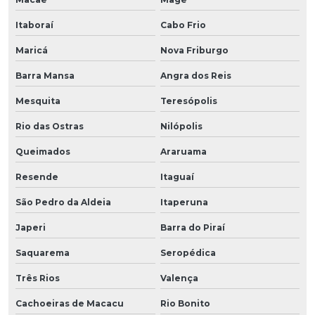
Itaboraí
Cabo Frio
Maricá
Nova Friburgo
Barra Mansa
Angra dos Reis
Mesquita
Teresópolis
Rio das Ostras
Nilópolis
Queimados
Araruama
Resende
Itaguaí
São Pedro da Aldeia
Itaperuna
Japeri
Barra do Piraí
Saquarema
Seropédica
Três Rios
Valença
Cachoeiras de Macacu
Rio Bonito