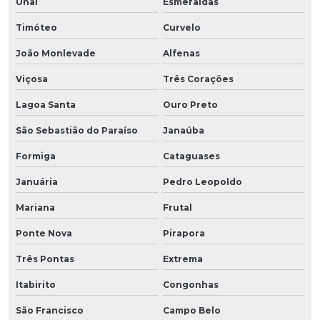
Unaí
Esmeraldas
Timóteo
Curvelo
João Monlevade
Alfenas
Viçosa
Três Corações
Lagoa Santa
Ouro Preto
São Sebastião do Paraíso
Janaúba
Formiga
Cataguases
Januária
Pedro Leopoldo
Mariana
Frutal
Ponte Nova
Pirapora
Três Pontas
Extrema
Itabirito
Congonhas
São Francisco
Campo Belo