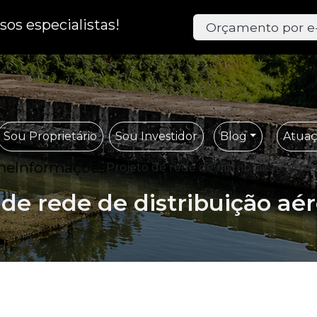
os especialistas!
Orçamento por e
Sou Proprietário
Sou Investidor
Blog
Atua
me
Informações
Projeto de rede de distribuição aérea
 de rede de distribuição aér