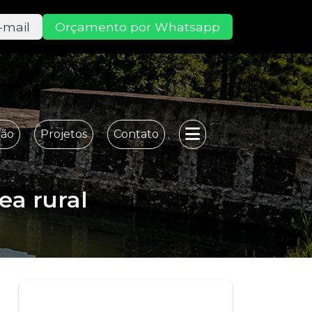
-mail
Orçamento por Whatsapp
ção
Projetos
Contato
 rural
ea rural