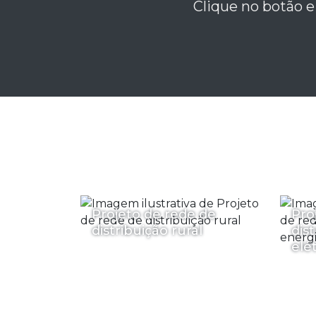
Clique no botão e
Projeto de rede de
Pro
distribuição rural
dis
elét