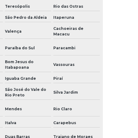
Teresópolis
Rio das Ostras
São Pedro da Aldeia
Itaperuna
Cachoeiras de
Valença
Macacu
Paraíba do Sul
Paracambi
Bom Jesus do
Vassouras
Itabapoana
Iguaba Grande
Piraí
São José do Vale do
Silva Jardim
Rio Preto
Mendes
Rio Claro
Italva
Carapebus
Duas Barras
Trajano de Moraes