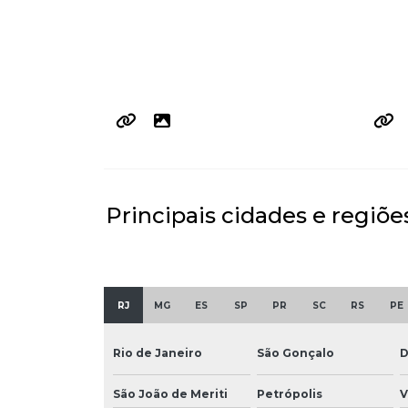
Principais cidades e regiõe
RJ
MG
ES
SP
PR
SC
RS
PE
Rio de Janeiro
São Gonçalo
D
São João de Meriti
Petrópolis
V