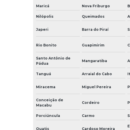
Maricá
Nova Friburgo
B
Nilópolis
Queimados
A
Japeri
Barra do Piraí
S
Rio Bonito
Guapimirim
C
Santo Antônio de
Mangaratiba
A
Pádua
Tanguá
Arraial do Cabo
I
Miracema
Miguel Pereira
P
Conceição de
Cordeiro
P
Macabu
Porciúncula
Carmo
S
E
Quatis
Cardoso Moreira