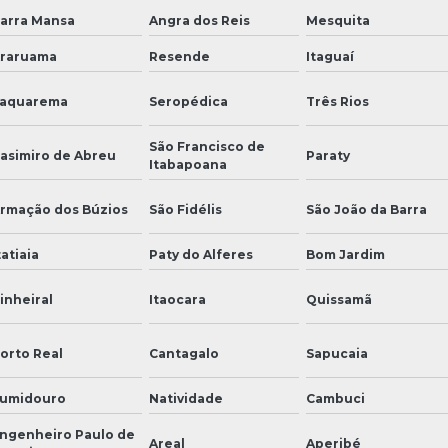
arra Mansa
Angra dos Reis
Mesquita
raruama
Resende
Itaguaí
aquarema
Seropédica
Três Rios
São Francisco de
asimiro de Abreu
Paraty
Itabapoana
rmação dos Búzios
São Fidélis
São João da Barra
tatiaia
Paty do Alferes
Bom Jardim
inheiral
Itaocara
Quissamã
orto Real
Cantagalo
Sapucaia
umidouro
Natividade
Cambuci
ngenheiro Paulo de
Areal
Aperibé