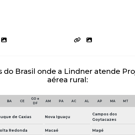
s do Brasil onde a Lindner atende Pro
aérea rural:
GO e
BA
CE
AM
PA
AC
AL
AP
MA
MT
DF
Campos dos
uque de Caxias
Nova Iguaçu
Goytacazes
olta Redonda
Macaé
Magé