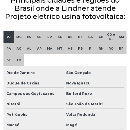
Principais cidades e regiões do
Brasil onde a Lindner atende
Projeto eletrico usina fotovoltaica:
GO e
RJ
MG
ES
SP
PR
SC
RS
PE
BA
CE
AM
DF
PA
AC
AL
AP
MA
MT
MS
PB
PI
RN
RO
RR
SE
TO
Rio de Janeiro
São Gonçalo
Duque de Caxias
Nova Iguaçu
Campos dos Goytacazes
Belford Roxo
Niterói
São João de Meriti
Petrópolis
Volta Redonda
Macaé
Magé