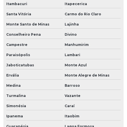
Itambacuri
Itapecerica
Santa Vitória
Carmo do Rio Claro
Monte Santo de Minas
Lajinha
Conselheiro Pena
Divino
Campestre
Manhumirim
Paraisópolis
Lambari
Jaboticatubas
Monte Azul
Ervália
Monte Alegre de Minas
Medina
Barroso
Turmalina
Vazante
Simonésia
Caraí
Ipanema
Itaobim
Guaranésia
Lagoa Formosa