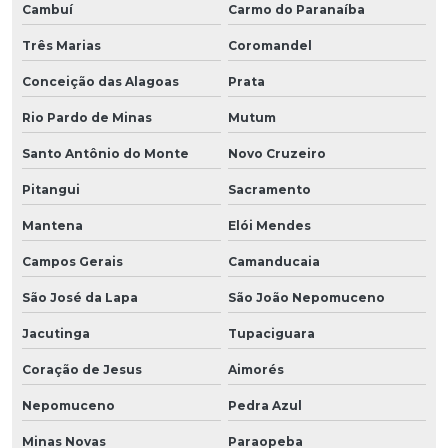
Cambuí
Carmo do Paranaíba
Três Marias
Coromandel
Conceição das Alagoas
Prata
Rio Pardo de Minas
Mutum
Santo Antônio do Monte
Novo Cruzeiro
Pitangui
Sacramento
Mantena
Elói Mendes
Campos Gerais
Camanducaia
São José da Lapa
São João Nepomuceno
Jacutinga
Tupaciguara
Coração de Jesus
Aimorés
Nepomuceno
Pedra Azul
Minas Novas
Paraopeba