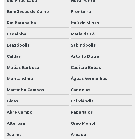
Rio Piracicaba
Nova Ponte
Bom Jesus do Galho
Fronteira
Rio Paranaíba
Itaú de Minas
Ladainha
Maria da Fé
Brazópolis
Sabinópolis
Caldas
Astolfo Dutra
Matias Barbosa
Capitão Enéas
Montalvânia
Águas Vermelhas
Martinho Campos
Candeias
Bicas
Felixlândia
Abre Campo
Papagaios
Alterosa
Grão Mogol
Joaíma
Areado