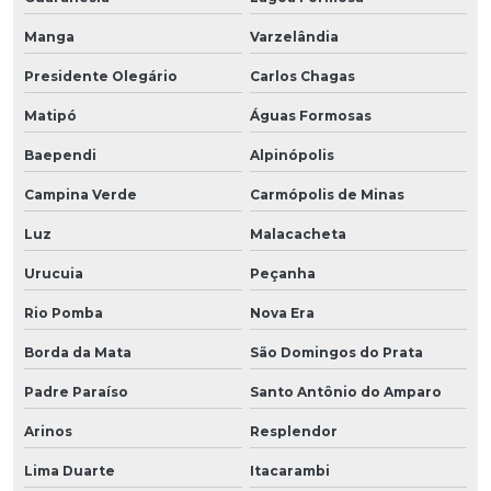
Manga
Varzelândia
Presidente Olegário
Carlos Chagas
Matipó
Águas Formosas
Baependi
Alpinópolis
Campina Verde
Carmópolis de Minas
Luz
Malacacheta
Urucuia
Peçanha
Rio Pomba
Nova Era
Borda da Mata
São Domingos do Prata
Padre Paraíso
Santo Antônio do Amparo
Arinos
Resplendor
Lima Duarte
Itacarambi