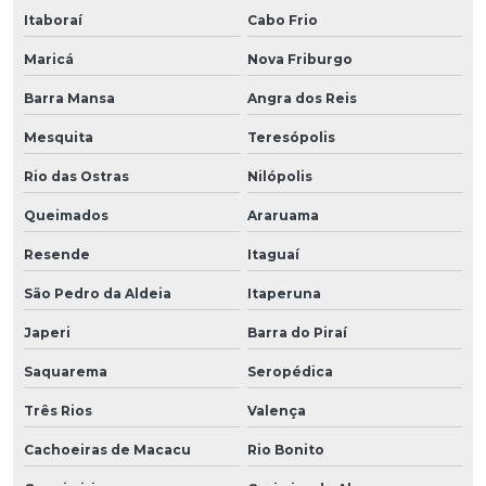
Itaboraí
Cabo Frio
Maricá
Nova Friburgo
Barra Mansa
Angra dos Reis
Mesquita
Teresópolis
Rio das Ostras
Nilópolis
Queimados
Araruama
Resende
Itaguaí
São Pedro da Aldeia
Itaperuna
Japeri
Barra do Piraí
Saquarema
Seropédica
Três Rios
Valença
Cachoeiras de Macacu
Rio Bonito