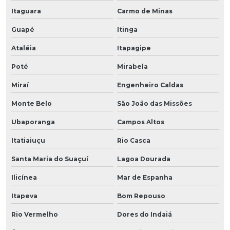
Itaguara
Carmo de Minas
Guapé
Itinga
Ataléia
Itapagipe
Poté
Mirabela
Miraí
Engenheiro Caldas
Monte Belo
São João das Missões
Ubaporanga
Campos Altos
Itatiaiuçu
Rio Casca
Santa Maria do Suaçuí
Lagoa Dourada
Ilicínea
Mar de Espanha
Itapeva
Bom Repouso
Rio Vermelho
Dores do Indaiá