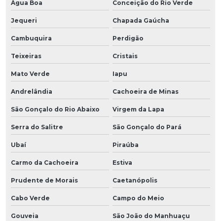
Água Boa
Conceição do Rio Verde
Jequeri
Chapada Gaúcha
Cambuquira
Perdigão
Teixeiras
Cristais
Mato Verde
Iapu
Andrelândia
Cachoeira de Minas
São Gonçalo do Rio Abaixo
Virgem da Lapa
Serra do Salitre
São Gonçalo do Pará
Ubaí
Piraúba
Carmo da Cachoeira
Estiva
Prudente de Morais
Caetanópolis
Cabo Verde
Campo do Meio
Gouveia
São João do Manhuaçu