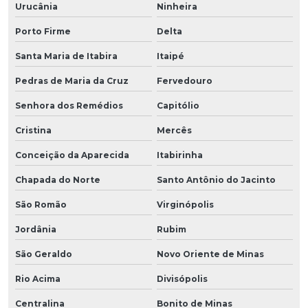
Urucânia
Ninheira
Porto Firme
Delta
Santa Maria de Itabira
Itaipé
Pedras de Maria da Cruz
Fervedouro
Senhora dos Remédios
Capitólio
Cristina
Mercês
Conceição da Aparecida
Itabirinha
Chapada do Norte
Santo Antônio do Jacinto
São Romão
Virginópolis
Jordânia
Rubim
São Geraldo
Novo Oriente de Minas
Rio Acima
Divisópolis
Centralina
Bonito de Minas