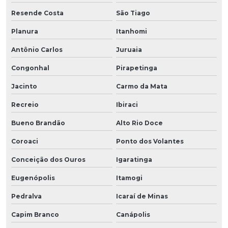
Resende Costa
São Tiago
Planura
Itanhomi
Antônio Carlos
Juruaia
Congonhal
Pirapetinga
Jacinto
Carmo da Mata
Recreio
Ibiraci
Bueno Brandão
Alto Rio Doce
Coroaci
Ponto dos Volantes
Conceição dos Ouros
Igaratinga
Eugenópolis
Itamogi
Pedralva
Icaraí de Minas
Capim Branco
Canápolis