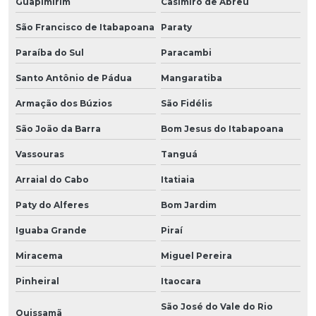
Guapimirim
Casimiro de Abreu
São Francisco de Itabapoana
Paraty
Paraíba do Sul
Paracambi
Santo Antônio de Pádua
Mangaratiba
Armação dos Búzios
São Fidélis
São João da Barra
Bom Jesus do Itabapoana
Vassouras
Tanguá
Arraial do Cabo
Itatiaia
Paty do Alferes
Bom Jardim
Iguaba Grande
Piraí
Miracema
Miguel Pereira
Pinheiral
Itaocara
São José do Vale do Rio
Quissamã