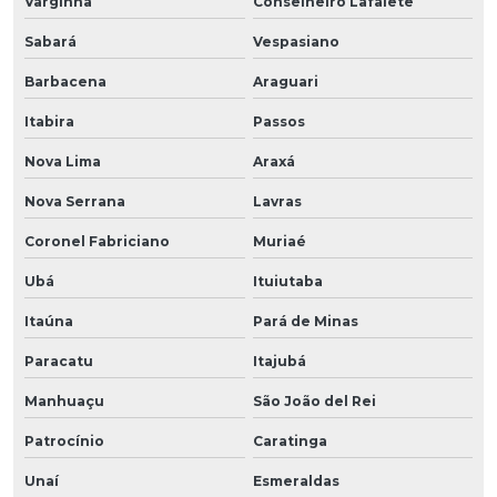
Varginha
Conselheiro Lafaiete
Sabará
Vespasiano
Barbacena
Araguari
Itabira
Passos
Nova Lima
Araxá
Nova Serrana
Lavras
Coronel Fabriciano
Muriaé
Ubá
Ituiutaba
Itaúna
Pará de Minas
Paracatu
Itajubá
Manhuaçu
São João del Rei
Patrocínio
Caratinga
Unaí
Esmeraldas