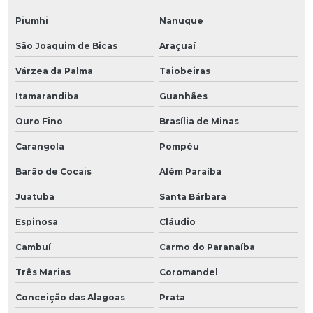
Piumhi
Nanuque
São Joaquim de Bicas
Araçuaí
Várzea da Palma
Taiobeiras
Itamarandiba
Guanhães
Ouro Fino
Brasília de Minas
Carangola
Pompéu
Barão de Cocais
Além Paraíba
Juatuba
Santa Bárbara
Espinosa
Cláudio
Cambuí
Carmo do Paranaíba
Três Marias
Coromandel
Conceição das Alagoas
Prata