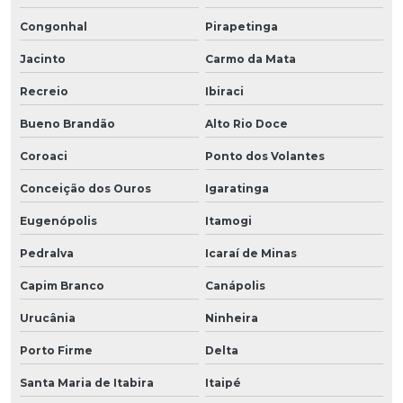
Congonhal
Pirapetinga
Jacinto
Carmo da Mata
Recreio
Ibiraci
Bueno Brandão
Alto Rio Doce
Coroaci
Ponto dos Volantes
Conceição dos Ouros
Igaratinga
Eugenópolis
Itamogi
Pedralva
Icaraí de Minas
Capim Branco
Canápolis
Urucânia
Ninheira
Porto Firme
Delta
Santa Maria de Itabira
Itaipé