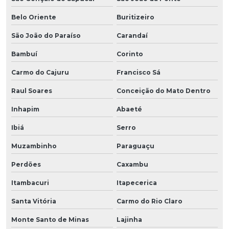
Belo Oriente
Buritizeiro
São João do Paraíso
Carandaí
Bambuí
Corinto
Carmo do Cajuru
Francisco Sá
Raul Soares
Conceição do Mato Dentro
Inhapim
Abaeté
Ibiá
Serro
Muzambinho
Paraguaçu
Perdões
Caxambu
Itambacuri
Itapecerica
Santa Vitória
Carmo do Rio Claro
Monte Santo de Minas
Lajinha