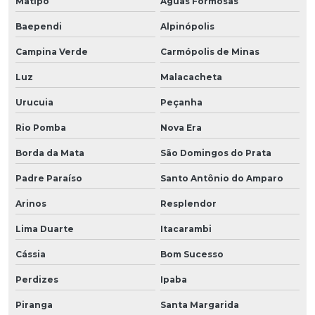
Matipó
Águas Formosas
Baependi
Alpinópolis
Campina Verde
Carmópolis de Minas
Luz
Malacacheta
Urucuia
Peçanha
Rio Pomba
Nova Era
Borda da Mata
São Domingos do Prata
Padre Paraíso
Santo Antônio do Amparo
Arinos
Resplendor
Lima Duarte
Itacarambi
Cássia
Bom Sucesso
Perdizes
Ipaba
Piranga
Santa Margarida