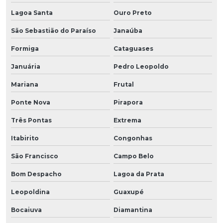
Lagoa Santa
Ouro Preto
São Sebastião do Paraíso
Janaúba
Formiga
Cataguases
Januária
Pedro Leopoldo
Mariana
Frutal
Ponte Nova
Pirapora
Três Pontas
Extrema
Itabirito
Congonhas
São Francisco
Campo Belo
Bom Despacho
Lagoa da Prata
Leopoldina
Guaxupé
Bocaiuva
Diamantina