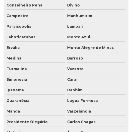
Conselheiro Pena
Divino
Campestre
Manhumirim
Paraisópolis
Lambari
Jaboticatubas
Monte Azul
Ervália
Monte Alegre de Minas
Medina
Barroso
Turmalina
Vazante
Simonésia
Caraí
Ipanema
Itaobim
Guaranésia
Lagoa Formosa
Manga
Varzelândia
Presidente Olegário
Carlos Chagas