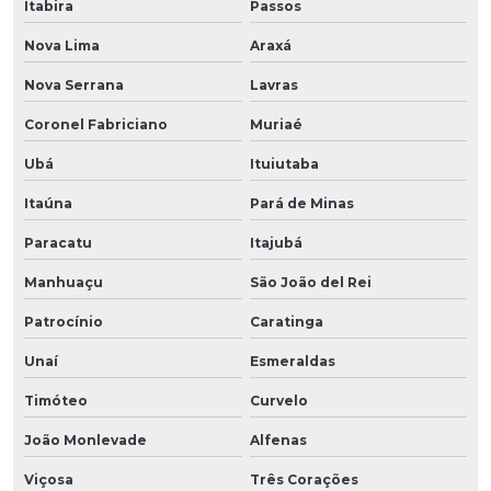
Itabira
Passos
Nova Lima
Araxá
Nova Serrana
Lavras
Coronel Fabriciano
Muriaé
Ubá
Ituiutaba
Itaúna
Pará de Minas
Paracatu
Itajubá
Manhuaçu
São João del Rei
Patrocínio
Caratinga
Unaí
Esmeraldas
Timóteo
Curvelo
João Monlevade
Alfenas
Viçosa
Três Corações