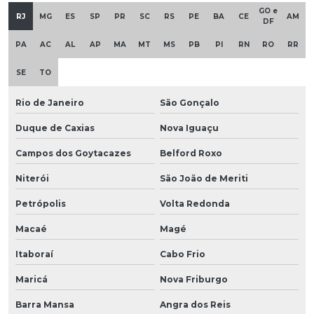
GO e
RJ
MG
ES
SP
PR
SC
RS
PE
BA
CE
AM
DF
PA
AC
AL
AP
MA
MT
MS
PB
PI
RN
RO
RR
SE
TO
Rio de Janeiro
São Gonçalo
Duque de Caxias
Nova Iguaçu
Campos dos Goytacazes
Belford Roxo
Niterói
São João de Meriti
Petrópolis
Volta Redonda
Macaé
Magé
Itaboraí
Cabo Frio
Maricá
Nova Friburgo
Barra Mansa
Angra dos Reis