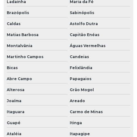
Ladainha
Maria da Fé
Brazópolis
Sabinópolis
Caldas
Astolfo Dutra
Matias Barbosa
Capitão Enéas
Montalvânia
Águas Vermelhas
Martinho Campos
Candeias
Bicas
Felixlândia
Abre Campo
Papagaios
Alterosa
Grão Mogol
Joaíma
Areado
Itaguara
Carmo de Minas
Guapé
Itinga
Ataléia
Itapagipe