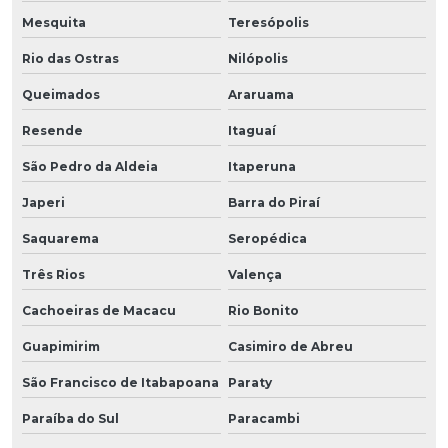
Mesquita
Teresópolis
Rio das Ostras
Nilópolis
Queimados
Araruama
Resende
Itaguaí
São Pedro da Aldeia
Itaperuna
Japeri
Barra do Piraí
Saquarema
Seropédica
Três Rios
Valença
Cachoeiras de Macacu
Rio Bonito
Guapimirim
Casimiro de Abreu
São Francisco de Itabapoana
Paraty
Paraíba do Sul
Paracambi