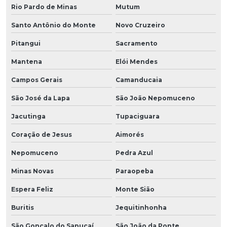
Rio Pardo de Minas
Mutum
Santo Antônio do Monte
Novo Cruzeiro
Pitangui
Sacramento
Mantena
Elói Mendes
Campos Gerais
Camanducaia
São José da Lapa
São João Nepomuceno
Jacutinga
Tupaciguara
Coração de Jesus
Aimorés
Nepomuceno
Pedra Azul
Minas Novas
Paraopeba
Espera Feliz
Monte Sião
Buritis
Jequitinhonha
São Gonçalo do Sapucaí
São João da Ponte