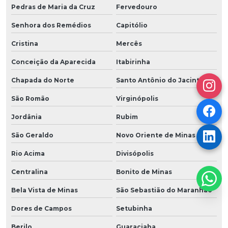
Pedras de Maria da Cruz
Fervedouro
Senhora dos Remédios
Capitólio
Cristina
Mercês
Conceição da Aparecida
Itabirinha
Chapada do Norte
Santo Antônio do Jacinto
São Romão
Virginópolis
Jordânia
Rubim
São Geraldo
Novo Oriente de Minas
Rio Acima
Divisópolis
Centralina
Bonito de Minas
Bela Vista de Minas
São Sebastião do Maranhão
Dores de Campos
Setubinha
Berilo
Guaraciaba