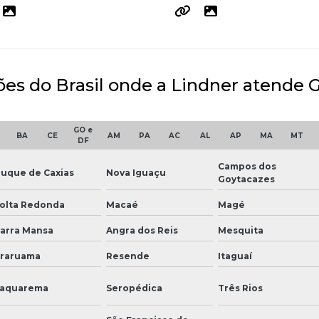
ões do Brasil onde a Lindner atende G
GO e
BA
CE
AM
PA
AC
AL
AP
MA
MT
DF
Campos dos
uque de Caxias
Nova Iguaçu
Goytacazes
olta Redonda
Macaé
Magé
arra Mansa
Angra dos Reis
Mesquita
raruama
Resende
Itaguaí
aquarema
Seropédica
Três Rios