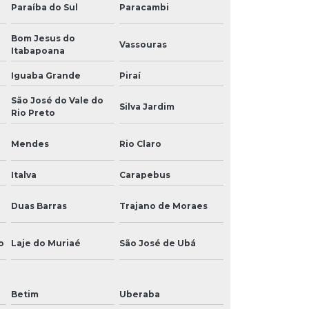
Paraíba do Sul
Paracambi
Bom Jesus do
Vassouras
Itabapoana
Iguaba Grande
Piraí
São José do Vale do
Silva Jardim
Rio Preto
Mendes
Rio Claro
Italva
Carapebus
Duas Barras
Trajano de Moraes
o
Laje do Muriaé
São José de Ubá
Betim
Uberaba