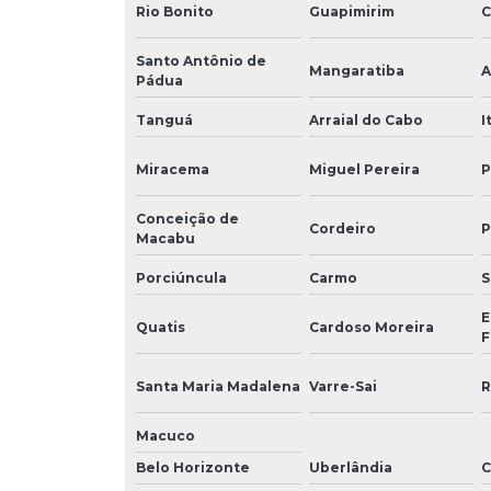
Rio Bonito
Guapimirim
C
Santo Antônio de
Mangaratiba
A
Pádua
Tanguá
Arraial do Cabo
I
Miracema
Miguel Pereira
P
Conceição de
Cordeiro
P
Macabu
Porciúncula
Carmo
S
E
Quatis
Cardoso Moreira
F
Santa Maria Madalena
Varre-Sai
R
Macuco
Belo Horizonte
Uberlândia
C