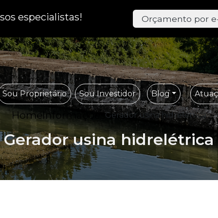
os especialistas!
Orçamento por e
Sou Proprietário
Sou Investidor
Blog
Atua
Home
Informações
Gerador usina hidrelétrica
Gerador usina hidrelétrica