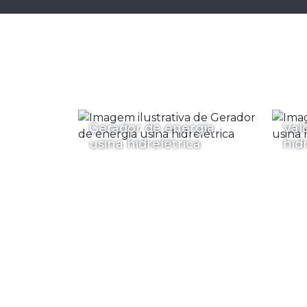
Gerador de energia
Val
usina hidrelétrica
hid