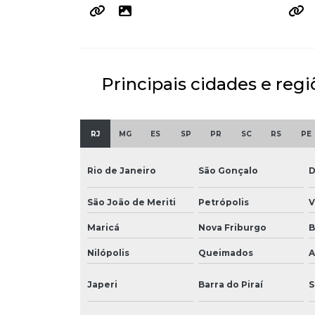
Principais cidades e regi
RJ
MG
ES
SP
PR
SC
RS
PE
Rio de Janeiro
São Gonçalo
D
São João de Meriti
Petrópolis
V
Maricá
Nova Friburgo
B
Nilópolis
Queimados
A
Japeri
Barra do Piraí
S