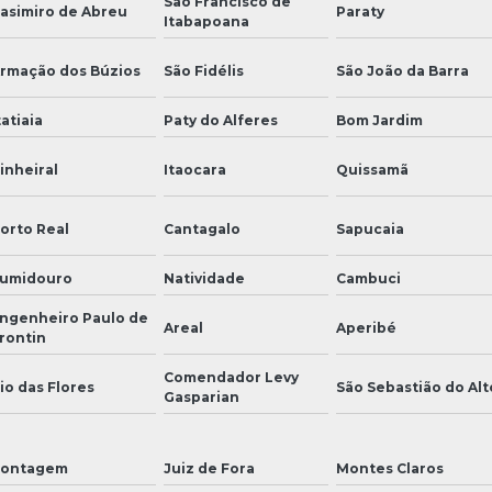
São Francisco de
asimiro de Abreu
Paraty
Itabapoana
rmação dos Búzios
São Fidélis
São João da Barra
tatiaia
Paty do Alferes
Bom Jardim
inheiral
Itaocara
Quissamã
orto Real
Cantagalo
Sapucaia
umidouro
Natividade
Cambuci
ngenheiro Paulo de
Areal
Aperibé
rontin
Comendador Levy
io das Flores
São Sebastião do Alt
Gasparian
ontagem
Juiz de Fora
Montes Claros