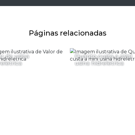
Páginas relacionadas
or de usina
Quanto custa a mini
reletrica
usina hidreletrica