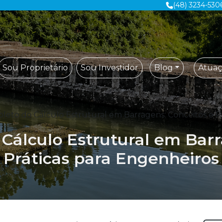
(48) 3234-530
Sou Proprietário
Sou Investidor
Blog
Atua
leto do Cálculo Estrutural em Barragens: Conceitos e P
Cálculo Estrutural em Barr
Práticas para Engenheiros