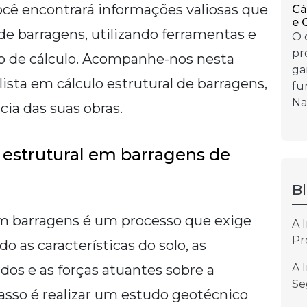
você encontrará informações valiosas que
Cá
e 
 de barragens, utilizando ferramentas e
O 
pr
so de cálculo. Acompanhe-nos nesta
ga
ista em cálculo estrutural de barragens,
fu
Na 
cia das suas obras.
a estrutural em barragens de
B
 em barragens é um processo que exige
A 
Pr
do as características do solo, as
A 
dos e as forças atuantes sobre a
Se
passo é realizar um estudo geotécnico