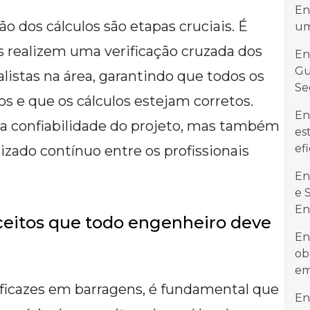
En
o dos cálculos são etapas cruciais. É
um
 realizem uma verificação cruzada dos
En
Gu
listas na área, garantindo que todos os
Se
s e que os cálculos estejam corretos.
En
a confiabilidade do projeto, mas também
es
ef
ado contínuo entre os profissionais
En
e 
En
nceitos que todo engenheiro deve
En
ob
em
s eficazes em barragens, é fundamental que
En