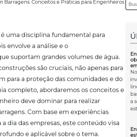
 é uma disciplina fundamental para
Ú
is envolve a análise e o
En
que suportam grandes volumes de água.
ob
em
 construções são cruciais, não apenas para
No
ém para a proteção das comunidades e do
in
li
ia completo, abordaremos os conceitos e
ba
nheiro deve dominar para realizar
a 
es
 barragens. Com base em experiências
a a dia das empresas, este conteúdo visa
En
ofundo e aplicável sobre o tema.
es