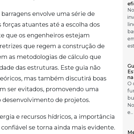
ef
No
em barragens envolve uma série de
in
 forças atuantes até a escolha dos
li
ba
te que os engenheiros estejam
em
iretrizes que regem a construção de
es
m as metodologias de cálculo que
Gu
dade das estruturas. Este guia não
Es
na
teóricos, mas também discutirá boas
O 
em ser evitados, promovendo uma
fu
bu
 desenvolvimento de projetos.
No
e...
gia e recursos hídricos, a importância
 confiável se torna ainda mais evidente.
Me