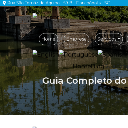
Rua São Tomáz de Aquino - 59 B - Florianópolis - SC
Home
Empresa
Serviços
Home
Blog
Guia Comp
Guia Completo do 