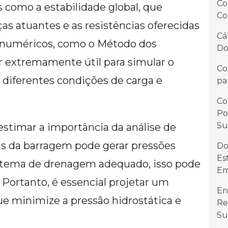
Co
s como a estabilidade global, que
Co
rças atuantes e as resistências oferecidas
Cá
s numéricos, como o Método dos
Do
r extremamente útil para simular o
Co
iferentes condições de carga e
pa
Co
Po
Su
stimar a importância da análise de
s da barragem pode gerar pressões
Do
Es
istema de drenagem adequado, isso pode
Em
 Portanto, é essencial projetar um
En
e minimize a pressão hidrostática e
Re
Su