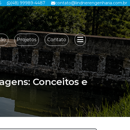
6
(48) 99989-4487
contato@lindnerengenharia.com.br
ção
Projetos
Contato
ráticas para Engenheiros
agens: Conceitos e