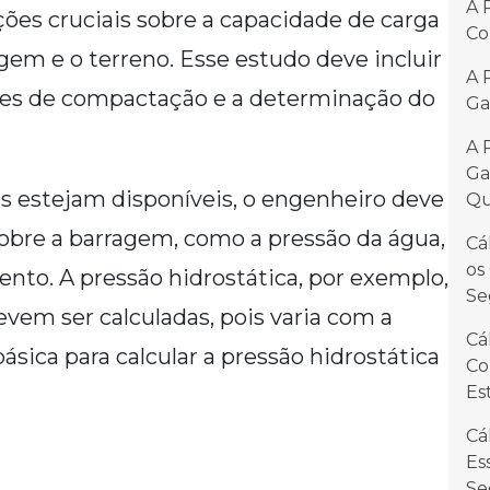
A 
ões cruciais sobre a capacidade de carga
Co
agem e o terreno. Esse estudo deve incluir
A 
estes de compactação e a determinação do
Ga
A 
Ga
 estejam disponíveis, o engenheiro deve
Qu
sobre a barragem, como a pressão da água,
Cá
os
vento. A pressão hidrostática, por exemplo,
Se
evem ser calculadas, pois varia com a
Cá
sica para calcular a pressão hidrostática
Co
Es
Cá
Es
Se