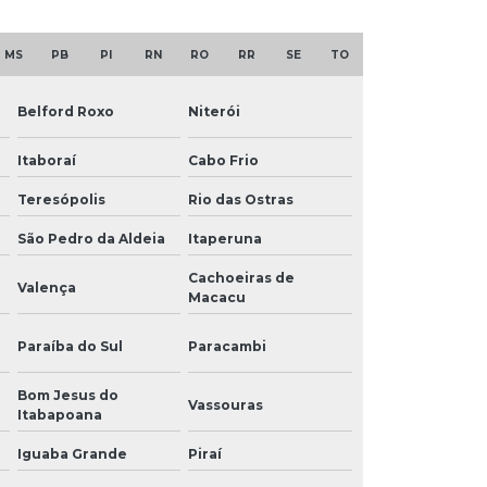
MS
PB
PI
RN
RO
RR
SE
TO
Belford Roxo
Niterói
Itaboraí
Cabo Frio
Teresópolis
Rio das Ostras
São Pedro da Aldeia
Itaperuna
Cachoeiras de
Valença
Macacu
Paraíba do Sul
Paracambi
Bom Jesus do
Vassouras
Itabapoana
Iguaba Grande
Piraí