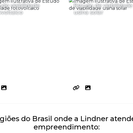
udo viabilidade
Estudo de viabilidade
ovoltaico
usina solar
egiões do Brasil onde a Lindner atend
empreendimento: