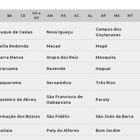
GO e
BA
CE
AM
PA
AC
AL
AP
MA
MT
DF
Campos dos
uque de Caxias
Nova Iguaçu
Goytacazes
olta Redonda
Macaé
Magé
arra Mansa
Angra dos Reis
Mesquita
raruama
Resende
Itaguaí
aquarema
Seropédica
Três Rios
São Francisco de
asimiro de Abreu
Paraty
Itabapoana
rmação dos Búzios
São Fidélis
São João da Barra
tatiaia
Paty do Alferes
Bom Jardim