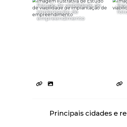
Estudo de viabilidade de
Est
implantação de
fot
empreendimento
Principais cidades e r