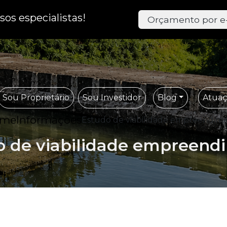
os especialistas!
Orçamento por e
Sou Proprietário
Sou Investidor
Blog
Atua
ome
Informações
Estudo de viabilidade empreendim
o de viabilidade empreend