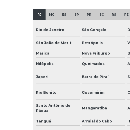
RJ
MG
ES
SP
PR
SC
RS
PE
Rio de Janeiro
São Gonçalo
D
São João de Meriti
Petrópolis
V
Maricá
Nova Friburgo
B
Nilópolis
Queimados
A
Japeri
Barra do Piraí
S
Rio Bonito
Guapimirim
C
Santo Antônio de
Mangaratiba
A
Pádua
Tanguá
Arraial do Cabo
I