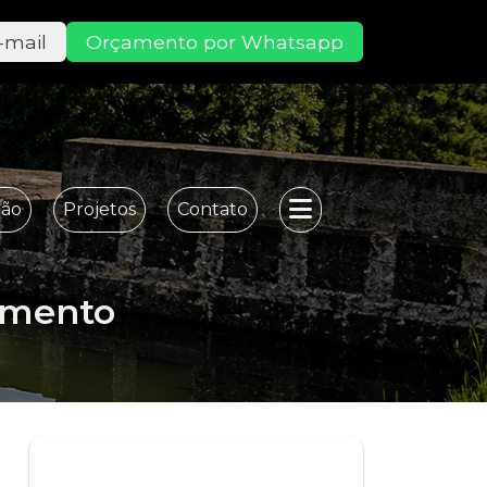
-mail
Orçamento por Whatsapp
ção
Projetos
Contato
ento
imento